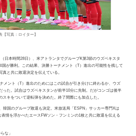
表【写真：ロイター】
（日本時間28日）、米アトランタでグループK第3節のウズベキスタ
共和国が勝利。この結果、決勝トーナメント（T）進出の可能性を残して
写真と共に敗退決定を伝えている。
ーナメント（T）進出のためにはこの試合が引き分けに終わるか、ウズ
だった。試合はウズベキスタンが前半10分に先制。だがコンゴは後半
瞬のスキをついて逆転弾を決めた。終了間際にも加点した。
韓国のグループ敗退も決定。米放送局「ESPN」サッカー専門Xは
な表情を浮かべたエースFWソン・フンミンの1枚と共に敗退を伝える
からな」