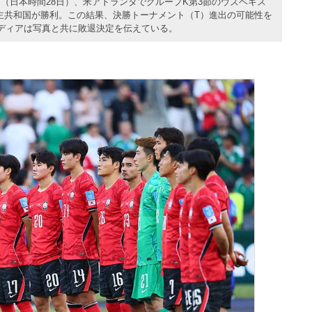
（日本時間28日）、米アトランタでグループK第3節のウズベキス
民主共和国が勝利。この結果、決勝トーナメント（T）進出の可能性を
ディアは写真と共に敗退決定を伝えている。