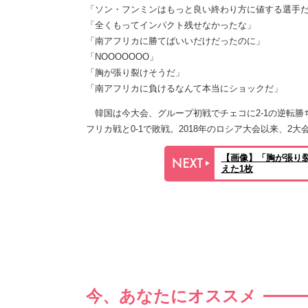
「ソン・フンミンはもっと良い終わり方に値する選手
「全くもってインパクト残せなかったな」
「南アフリカに勝てばいいだけだったのに」
「NOOOOOOO」
「胸が張り裂けそうだ」
「南アフリカに負けるなんて本当にショックだ」
韓国は今大会、グループ初戦でチェコに2-1の逆転勝
フリカ戦と0-1で敗戦。2018年のロシア大会以来、2大
【画像】「胸が張り
えた1枚
今、あなたにオススメ