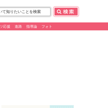
ツ応援
進路
指導論
フォト