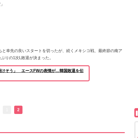
だ」
ちと幸先の良いスタートを切ったが、続くメキシコ戦、最終節の南ア
会ぶりの1次L敗退が決まった。
裂けそう」 エースFWの表情が…韓国敗退を伝
1
2