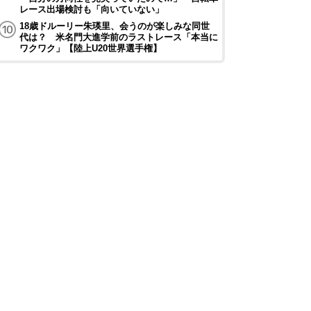
レース出場検討も「向いていない」
18歳ドルーリー朱瑛里、会うのが楽しみな同世
代は？ 米名門大進学前のラストレース「本当に
ワクワク」【陸上U20世界選手権】