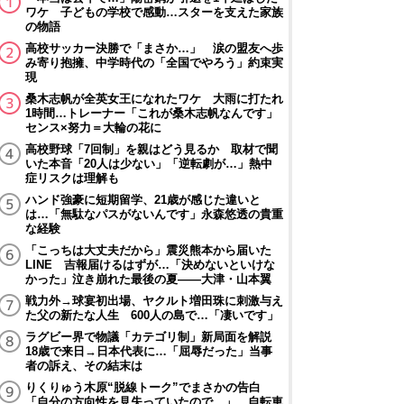
ワケ 子どもの学校で感動…スターを支えた家族
の物語
高校サッカー決勝で「まさか…」 涙の盟友へ歩
み寄り抱擁、中学時代の「全国でやろう」約束実
現
桑木志帆が全英女王になれたワケ 大雨に打たれ
1時間…トレーナー「これが桑木志帆なんです」
センス×努力＝大輪の花に
高校野球「7回制」を親はどう見るか 取材で聞
いた本音「20人は少ない」「逆転劇が…」熱中
症リスクは理解も
ハンド強豪に短期留学、21歳が感じた違いと
は…「無駄なパスがないんです」永森悠透の貴重
な経験
「こっちは大丈夫だから」震災熊本から届いた
LINE 吉報届けるはずが…「決めないといけな
かった」泣き崩れた最後の夏――大津・山本翼
戦力外→球宴初出場、ヤクルト増田珠に刺激与え
た父の新たな人生 600人の島で…「凄いです」
ラグビー界で物議「カテゴリ制」新局面を解説
18歳で来日→日本代表に…「屈辱だった」当事
者の訴え、その結末は
りくりゅう木原“脱線トーク”でまさかの告白
「自分の方向性を見失っていたので…」 自転車