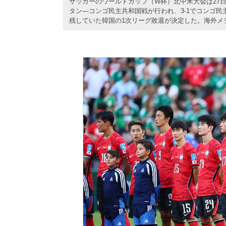
サッカーのワールドカップ（W杯）北中米大会は27日
タン―コンゴ民主共和国戦が行われ、3-1でコンゴ
残していた韓国の1次リーグ敗退が決定した。海外メ