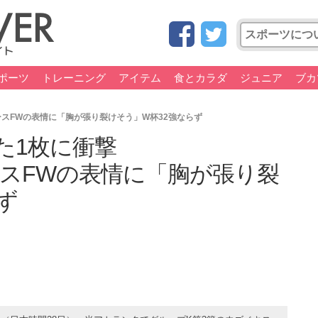
ポーツ
トレーニング
アイテム
食とカラダ
ジュニア
ブカ
ースFWの表情に「胸が張り裂けそう」W杯32強ならず
た1枚に衝撃
ースFWの表情に「胸が張り裂
ず