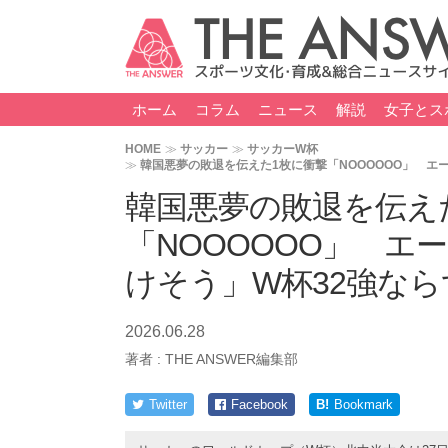
ホーム
コラム
ニュース
解説
女子とス
HOME
サッカー
サッカーW杯
韓国悪夢の敗退を伝えた1枚に衝撃「NOOOOOO」 エ
韓国悪夢の敗退を伝え
「NOOOOOO」 エ
けそう」W杯32強なら
2026.06.28
著者 :
THE ANSWER編集部
Twitter
Facebook
B!
Bookmark