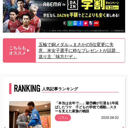
五輪で銅メダル→まさかの5位変更に失
こちらも
意、米女子選手に粋なプレゼントが話題
▶︎
オススメ
送り主「味方だぞ」
RANKING
人気記事ランキング
じた違
「本当は去年で…」陽岱鋼が引退を1年延
す」永
ばしたワケ 子どもの学校で感動…スタ
ーを支えた家族の物語
.08.01
コラム
2026.08.02