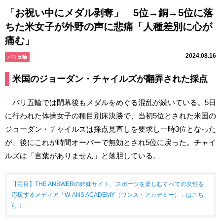
「お祝い中にメダル剥奪」 5位→銅→5位に落
ちた米女子が外野の声に悲痛「人種差別に心が
痛む」
2024.08.16
パリ五輪
米国のジョーダン・チャイルズが翻弄された採点
パリ五輪では閉幕後もメダルをめぐる混乱が続いている。5日
に行われた体操女子の種目別床決勝で、当初5位とされた米国の
ジョーダン・チャイルズは採点見直しを要求し一時3位となった
が、後にこれが時間オーバーで無効とされ5位に戻った。チャイ
ルズは「言葉がありません」と落胆している。
【注目】THE ANSWERの姉妹サイト、スポーツを楽しむすべての女性を
応援するメディア「W-ANS ACADEMY（ワンス・アカデミー）」はこち
ら！