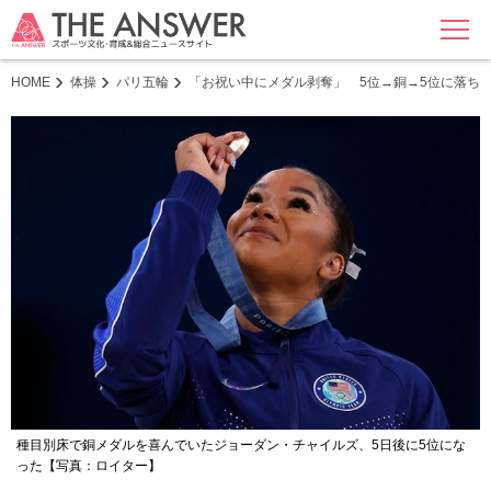
MENU
HOME
体操
パリ五輪
「お祝い中にメダル剥奪」 5位→銅→5位に落ち
種目別床で銅メダルを喜んでいたジョーダン・チャイルズ、5日後に5位にな
った【写真：ロイター】