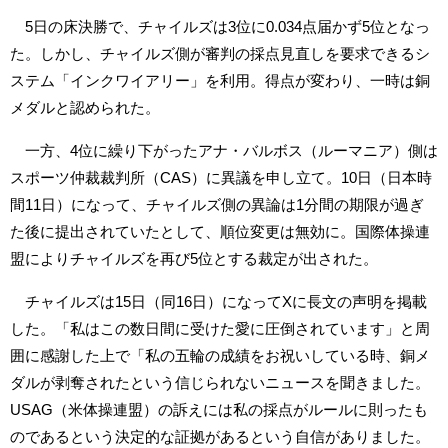
5日の床決勝で、チャイルズは3位に0.034点届かず5位となっ
た。しかし、チャイルズ側が審判の採点見直しを要求できるシ
ステム「インクワイアリー」を利用。得点が変わり、一時は銅
メダルと認められた。
一方、4位に繰り下がったアナ・バルボス（ルーマニア）側は
スポーツ仲裁裁判所（CAS）に異議を申し立て。10日（日本時
間11日）になって、チャイルズ側の異論は1分間の期限が過ぎ
た後に提出されていたとして、順位変更は無効に。国際体操連
盟によりチャイルズを再び5位とする裁定が出された。
チャイルズは15日（同16日）になってXに長文の声明を掲載
した。「私はこの数日間に受けた愛に圧倒されています」と周
囲に感謝した上で「私の五輪の成績をお祝いしている時、銅メ
ダルが剥奪されたという信じられないニュースを聞きました。
USAG（米体操連盟）の訴えには私の採点がルールに則ったも
のであるという決定的な証拠があるという自信がありました。