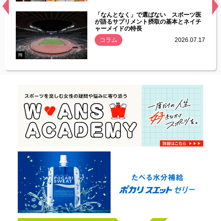
経異常
「なんとなく」で選ばない スポーツ医
づいた
が語るサプリメント摂取の基本とネイチ
ャーメイドの特長
コラム
2026.07.17
.07.21
PR