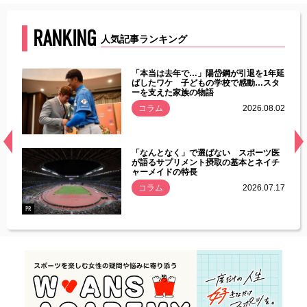
RANKING
人気記事ランキング
じた違
「本当は去年で…」陽岱鋼が引退を1年延
す」永
ばしたワケ 子どもの学校で感動…スタ
ーを支えた家族の物語
.08.01
コラム
2026.08.02
経異常
「なんとなく」で選ばない スポーツ医
づいた
が語るサプリメント摂取の基本とネイチ
ャーメイドの特長
コラム
2026.07.17
.07.21
PR