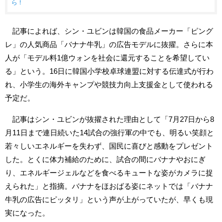
ら！
記事によれば、シン・ユビンは韓国の食品メーカー「ピング
レ」の人気商品「バナナ牛乳」の広告モデルに抜擢。さらに本
人が「モデル料1億ウォンを社会に還元することを希望してい
る」という。16日に韓国小学校卓球連盟に対する伝達式が行わ
れ、小学生の海外キャンプや競技力向上支援金として使われる
予定だ。
記事はシン・ユビンが抜擢された理由として「7月27日から8
月11日まで連日続いた14試合の強行軍の中でも、明るい笑顔と
若々しいエネルギーを失わず、国民に喜びと感動をプレゼント
した。とくに体力補給のために、試合の間にバナナやおにぎ
り、エネルギージェルなどを食べるキュートな姿がカメラに捉
えられた」と指摘。バナナをほおばる姿にネットでは「バナナ
牛乳の広告にピッタリ」という声が上がっていたが、早くも現
実になった。