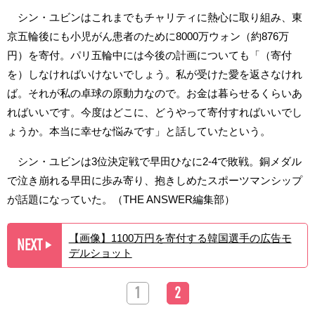
シン・ユビンはこれまでもチャリティに熱心に取り組み、東
京五輪後にも小児がん患者のために8000万ウォン（約876万
円）を寄付。パリ五輪中には今後の計画についても「（寄付
を）しなければいけないでしょう。私が受けた愛を返さなけれ
ば。それが私の卓球の原動力なので。お金は暮らせるくらいあ
ればいいです。今度はどこに、どうやって寄付すればいいでし
ょうか。本当に幸せな悩みです」と話していたという。
シン・ユビンは3位決定戦で早田ひなに2-4で敗戦。銅メダル
で泣き崩れる早田に歩み寄り、抱きしめたスポーツマンシップ
が話題になっていた。（THE ANSWER編集部）
【画像】1100万円を寄付する韓国選手の広告モ
NEXT
▶︎
デルショット
1
2