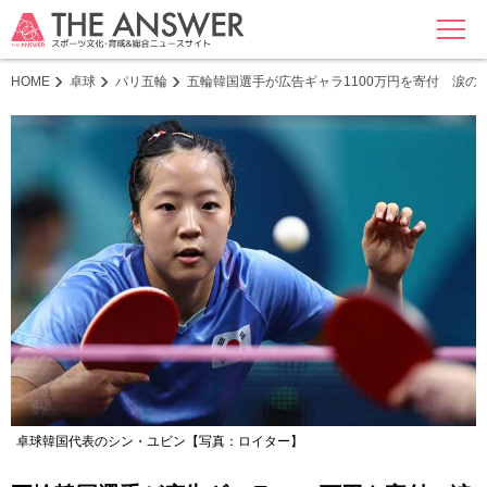
MENU
HOME
卓球
パリ五輪
五輪韓国選手が広告ギャラ1100万円を寄付 涙
卓球韓国代表のシン・ユビン【写真：ロイター】