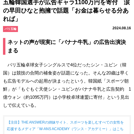
五輪韓国選手が広告ギャラ1100万円を寄付 涙
の早田ひなと抱擁で話題「お金は暮らせる分あ
れば」
2024.08.16
パリ五輪
ネットの声が現実に「バナナ牛乳」の広告出演決
まる
パリ五輪卓球女子シングルスで4位だったシン・ユビン（韓
国）は競技の合間の補食姿が話題になった。そんな20歳は早く
も広告モデルへの起用が決まったという。韓国紙「スポーツ朝
鮮」が「もぐもぐ天使シン・ユビンがバナナ牛乳と広告契約 1
億ウォン（約1095万円）は小学校卓球連盟に寄付」という見出
しで伝えている。
【注目】THE ANSWERの姉妹サイト、スポーツを楽しむすべての女性を
応援するメディア「W-ANS ACADEMY（ワンス・アカデミー）」はこち