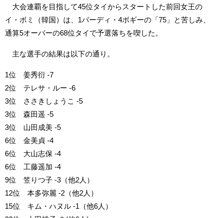
大会連覇を目指して45位タイからスタートした前回女王の
イ・ボミ（韓国）は、1バーディ・4ボギーの「75」と苦しみ、
通算5オーバーの68位タイで予選落ちを喫した。
主な選手の結果は以下の通り。
1位 姜秀衍 -7
2位 テレサ・ルー -6
3位 ささきしょうこ -5
3位 森田遥 -5
3位 山田成美 -5
6位 金美貞 -4
6位 大山志保 -4
6位 工藤遥加 -4
9位 笠りつ子 -3（他2人）
12位 本多弥麗 -2（他2人）
15位 キム・ハヌル -1（他6人）