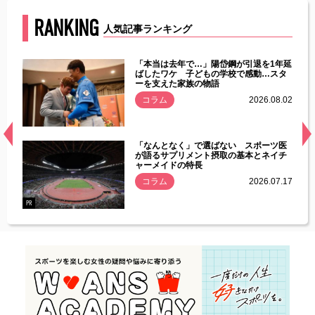
RANKING
人気記事ランキング
じた違
「本当は去年で…」陽岱鋼が引退を1年延
す」永
ばしたワケ 子どもの学校で感動…スタ
ーを支えた家族の物語
.08.01
コラム
2026.08.02
経異常
「なんとなく」で選ばない スポーツ医
づいた
が語るサプリメント摂取の基本とネイチ
ャーメイドの特長
コラム
2026.07.17
.07.21
PR