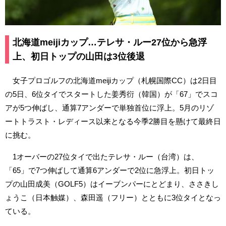
北海道meijiカップ…テレサ・ルー27位から急浮
上、初日トップの山田は3位後退
女子プロゴルフの北海道meijiカップ（札幌国際CC）は2日目
の5日、6位タイでスタートした姜秀衍（韓国）が「67」でスコ
アが5つ伸ばし、通算7アンダーで単独首位に浮上。5月のリゾ
ートトラスト・レディース以来となる今季2勝目を懸けて最終日
に挑む。
1オーバーの27位タイで出たテレサ・ルー（台湾）は、
「65」で7つ伸ばして通算6アンダーで2位に急浮上。初日トッ
プの山田成美（GOLF5）はイーブンパーにとどまり、ささきし
ょうこ（日本触媒）、森田遥（フリー）とともに3位タイとなっ
ている。