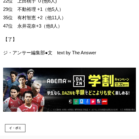
22位 上田桃子 ０(他6人)
29位 不動裕理 +1（他5人）
35位 有村智恵 +2（他11人）
47位 永井花奈+3（他8人）
【了】
ジ・アンサー編集部●文 text by The Answer
イ・ボミ