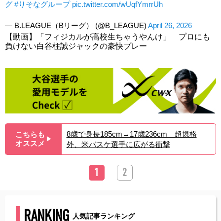
グ
#りそなグループ
pic.twitter.com/wUqfYmrrUh
— B.LEAGUE（Bリーグ） (@B_LEAGUE)
April 26, 2026
【動画】「フィジカルが高校生ちゃうやんけ」 プロにも
負けない白谷柱誠ジャックの豪快プレー
8歳で身長185cm→17歳236cm 超規格
こちらも
▶︎
オススメ
外、米バスケ選手に広がる衝撃
1
2
RANKING
人気記事ランキング