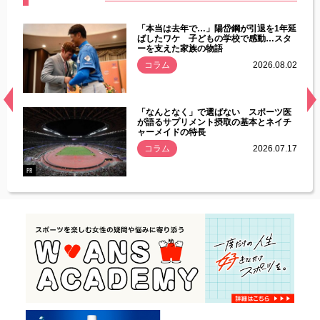
じた違
「本当は去年で…」陽岱鋼が引退を1年延
す」永
ばしたワケ 子どもの学校で感動…スタ
ーを支えた家族の物語
.08.01
コラム
2026.08.02
経異常
「なんとなく」で選ばない スポーツ医
づいた
が語るサプリメント摂取の基本とネイチ
ャーメイドの特長
コラム
2026.07.17
.07.21
PR