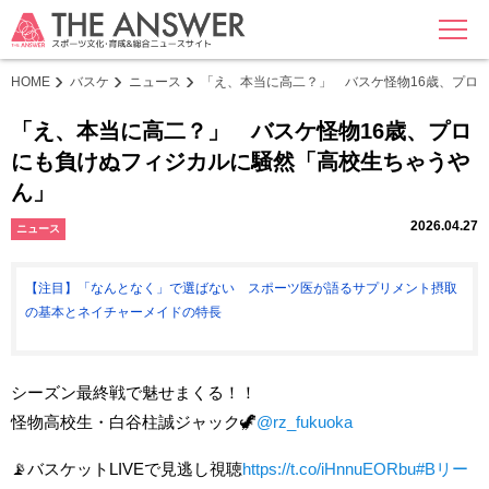
MENU
HOME
バスケ
ニュース
「え、本当に高二？」 バスケ怪物16歳、プロ
「え、本当に高二？」 バスケ怪物16歳、プロ
にも負けぬフィジカルに騒然「高校生ちゃうや
ん」
2026.04.27
ニュース
【注目】「なんとなく」で選ばない スポーツ医が語るサプリメント摂取
の基本とネイチャーメイドの特長
シーズン最終戦で魅せまくる！！
怪物高校生・白谷柱誠ジャック🦖
@rz_fukuoka
📡バスケットLIVEで見逃し視聴
https://t.co/iHnnuEORbu
#Bリー