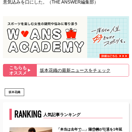
意気込みを口にした。（THE ANSWER編集部）
こちらも
坂本花織の最新ニュースをチェック
▶︎
オススメ
坂本花織
RANKING
人気記事ランキング
じた違
「本当は去年で…」陽岱鋼が引退を1年延