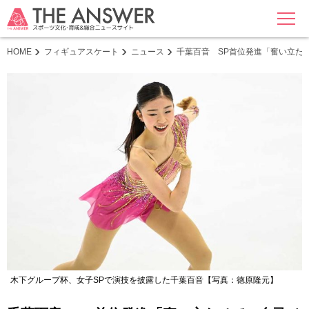
MENU
HOME
フィギュアスケート
ニュース
千葉百音 SP首位発進「奮い立たせ
木下グループ杯、女子SPで演技を披露した千葉百音【写真：徳原隆元】