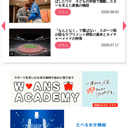
す」永
ばしたワケ 子どもの学校で感動…スタ
ーを支えた家族の物語
.08.01
コラム
2026.08.02
経異常
「なんとなく」で選ばない スポーツ医
づいた
が語るサプリメント摂取の基本とネイチ
ャーメイドの特長
コラム
2026.07.17
.07.21
PR