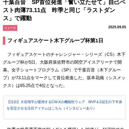
千葉百音 SP首位発進「奮い立たせて」自己ベ
スト肉薄73.11点 昨季と同じ「ラストダン
ス」で躍動
2025.09.05
ニュース
フィギュアスケート木下グループ杯第1日
フィギュアスケートのチャレンジャー・シリーズ（CS）木下
グループ杯が5日、大阪府泉佐野市の関空アイスアリーナで開
幕。女子ショートプログラム（SP）で千葉百音（木下グルー
プ）が73.11点をマークして首位発進した。坂本花織（シスメッ
クス）は65.25点で4位となった。
【注目】大谷翔平が愛用するCW-Xの機能性ウェア MVP＆2冠王の下半身
を安定させる注目アイテムはこちら（インタビューあり）