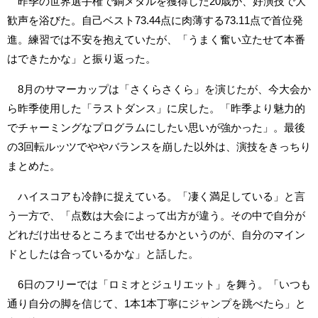
昨季の世界選手権で銅メダルを獲得した20歳が、好演技で大
歓声を浴びた。自己ベスト73.44点に肉薄する73.11点で首位発
進。練習では不安を抱えていたが、「うまく奮い立たせて本番
はできたかな」と振り返った。
8月のサマーカップは「さくらさくら」を演じたが、今大会か
ら昨季使用した「ラストダンス」に戻した。「昨季より魅力的
でチャーミングなプログラムにしたい思いが強かった」。最後
の3回転ルッツでややバランスを崩した以外は、演技をきっちり
まとめた。
ハイスコアも冷静に捉えている。「凄く満足している」と言
う一方で、「点数は大会によって出方が違う。その中で自分が
どれだけ出せるところまで出せるかというのが、自分のマイン
ドとしたは合っているかな」と話した。
6日のフリーでは「ロミオとジュリエット」を舞う。「いつも
通り自分の脚を信じて、1本1本丁寧にジャンプを跳べたら」と