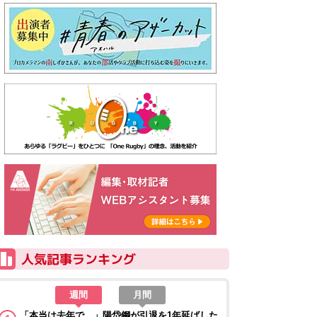
週間
月間
「本当は去年で…」陽岱鋼が引退を1年延ばした