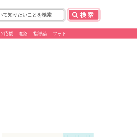
ツ応援
進路
指導論
フォト