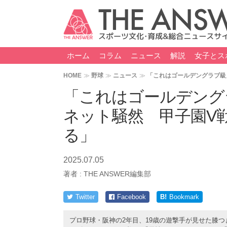
ホーム
コラム
ニュース
解説
女子とス
HOME
野球
ニュース
「これはゴールデングラブ級
「これはゴールデング
ネット騒然 甲子園V
る」
2025.07.05
著者 :
THE ANSWER編集部
Twitter
Facebook
B!
Bookmark
プロ野球・阪神の2年目、19歳の遊撃手が見せた膝