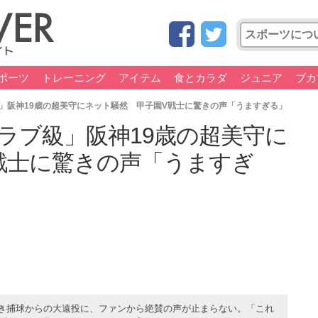
ポーツ
トレーニング
アイテム
食とカラダ
ジュニア
ブカ
」阪神19歳の超美守にネット騒然 甲子園V戦士に驚きの声「うますぎる」
ラブ級」阪神19歳の超美守に
戦士に驚きの声「うますぎ
つき捕球からの大遠投に、ファンから絶賛の声が止まらない。「これ