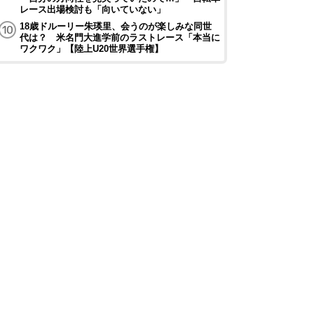
レース出場検討も「向いていない」
18歳ドルーリー朱瑛里、会うのが楽しみな同世
代は？ 米名門大進学前のラストレース「本当に
ワクワク」【陸上U20世界選手権】