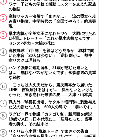
ワケ 子どもの学校で感動…スターを支えた家族
の物語
高校サッカー決勝で「まさか…」 涙の盟友へ歩
み寄り抱擁、中学時代の「全国でやろう」約束実
現
桑木志帆が全英女王になれたワケ 大雨に打たれ
1時間…トレーナー「これが桑木志帆なんです」
センス×努力＝大輪の花に
高校野球「7回制」を親はどう見るか 取材で聞
いた本音「20人は少ない」「逆転劇が…」熱中
症リスクは理解も
ハンド強豪に短期留学、21歳が感じた違いと
は…「無駄なパスがないんです」永森悠透の貴重
な経験
「こっちは大丈夫だから」震災熊本から届いた
LINE 吉報届けるはずが…「決めないといけな
かった」泣き崩れた最後の夏――大津・山本翼
戦力外→球宴初出場、ヤクルト増田珠に刺激与え
た父の新たな人生 600人の島で…「凄いです」
ラグビー界で物議「カテゴリ制」新局面を解説
18歳で来日→日本代表に…「屈辱だった」当事
者の訴え、その結末は
りくりゅう木原“脱線トーク”でまさかの告白
「自分の方向性を見失っていたので…」 自転車