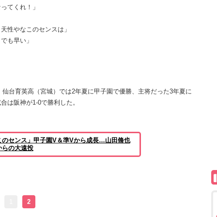
なってくれ！」
 天性やなこのセンスは」
までも早い」
。仙台育英高（宮城）では2年夏に甲子園で優勝、主将だった3年夏に
試合は阪神が1-0で勝利した。
このセンス」甲子園V＆準Vから成長…山田脩也
からの大遠投
1
2