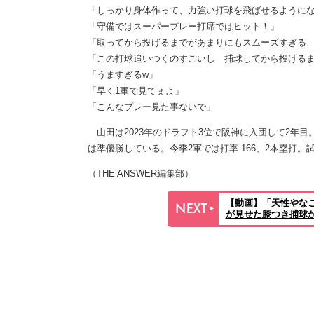
「しっかり身体作って、力強い打球を飛ばせるように
「守備ではスーパープレー打席ではヒット！」
「取ってから投げるまでがあまりにもスムーズすぎる
「この打球追いつくのすごいし 捕球してから投げる
「うますぎるw」
「早く1軍で見てぇよ」
「こんなプレー見た事ないで」
山田は2023年のドラフト3位で阪神に入団して2年目
は準優勝している。今季2軍では打率.166、2本塁打。
（THE ANSWER編集部）
【動画】「天性やな
が見せた膝つき捕球