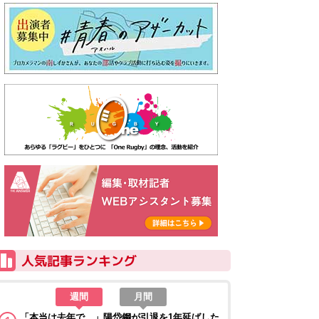
週間
月間
「本当は去年で…」陽岱鋼が引退を1年延ばした