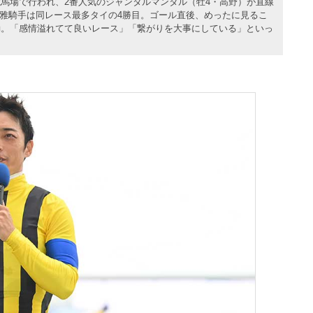
京競馬場で行われ、2番人気のジャンタルマンタル（牡4・高野）が直線
将雅騎手は同レース最多タイの4勝目。ゴール直後、めったに見るこ
動。「感情溢れてて良いレース」「繋がりを大事にしている」といっ