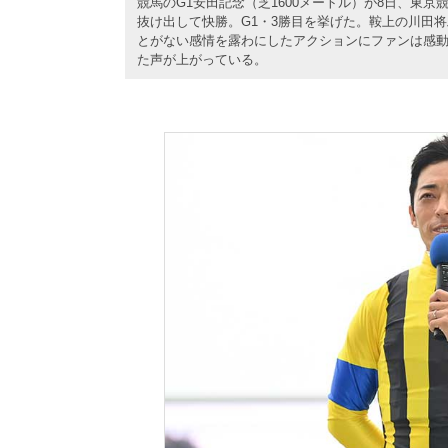
競馬のG1安田記念（芝1600メートル）が8日、東
抜け出して快勝。G1・3勝目を挙げた。鞍上の川田
とがない感情を露わにしたアクションにファンは感
た声が上がっている。