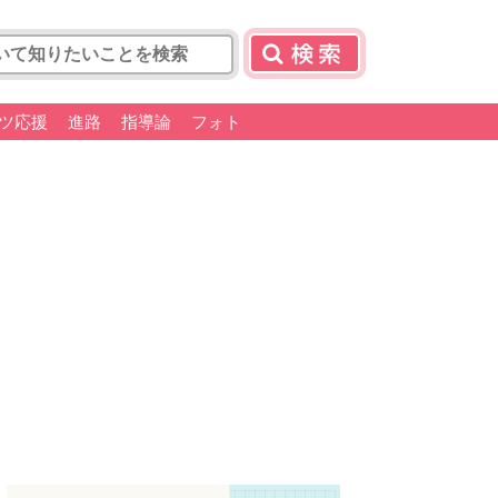
ツ応援
進路
指導論
フォト