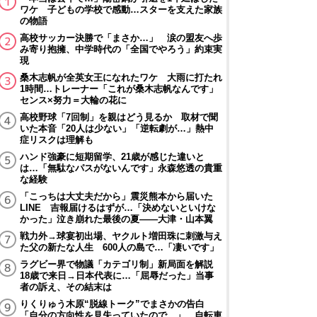
ワケ 子どもの学校で感動…スターを支えた家族
の物語
高校サッカー決勝で「まさか…」 涙の盟友へ歩
み寄り抱擁、中学時代の「全国でやろう」約束実
現
桑木志帆が全英女王になれたワケ 大雨に打たれ
1時間…トレーナー「これが桑木志帆なんです」
センス×努力＝大輪の花に
高校野球「7回制」を親はどう見るか 取材で聞
いた本音「20人は少ない」「逆転劇が…」熱中
症リスクは理解も
ハンド強豪に短期留学、21歳が感じた違いと
は…「無駄なパスがないんです」永森悠透の貴重
な経験
「こっちは大丈夫だから」震災熊本から届いた
LINE 吉報届けるはずが…「決めないといけな
かった」泣き崩れた最後の夏――大津・山本翼
戦力外→球宴初出場、ヤクルト増田珠に刺激与え
た父の新たな人生 600人の島で…「凄いです」
ラグビー界で物議「カテゴリ制」新局面を解説
18歳で来日→日本代表に…「屈辱だった」当事
者の訴え、その結末は
りくりゅう木原“脱線トーク”でまさかの告白
「自分の方向性を見失っていたので…」 自転車