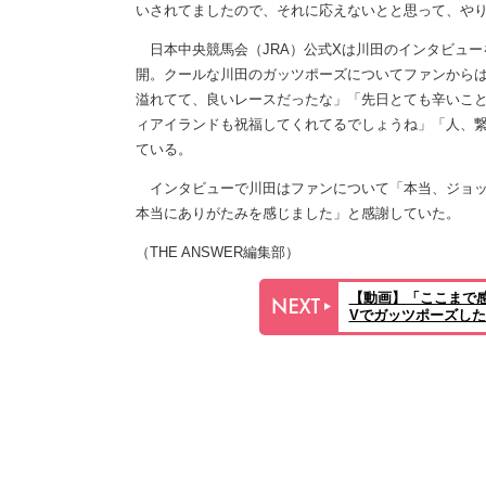
いされてましたので、それに応えないとと思って、や
日本中央競馬会（JRA）公式Xは川田のインタビュー
開。クールな川田のガッツポーズについてファンから
溢れてて、良いレースだったな」「先日とても辛いこ
ィアイランドも祝福してくれてるでしょうね」「人、
ている。
インタビューで川田はファンについて「本当、ジョッ
本当にありがたみを感じました」と感謝していた。
（THE ANSWER編集部）
【動画】「ここまで
Vでガッツポーズし