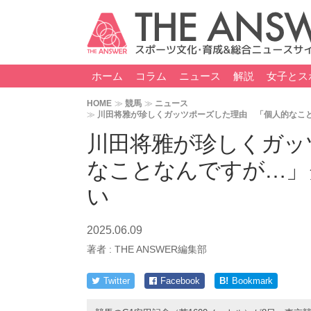
ホーム
コラム
ニュース
解説
女子とス
HOME
競馬
ニュース
川田将雅が珍しくガッツポーズした理由 「個人的なこ
川田将雅が珍しくガッ
なことなんですが…」
い
2025.06.09
著者 :
THE ANSWER編集部
Twitter
Facebook
B!
Bookmark