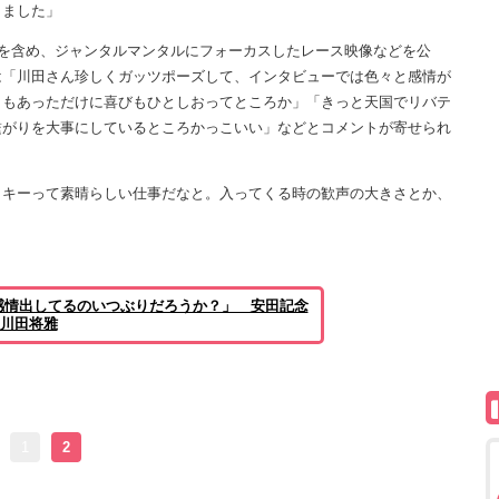
りました」
を含め、ジャンタルマンタルにフォーカスしたレース映像などを公
は「川田さん珍しくガッツポーズして、インタビューでは色々と感情が
ともあっただけに喜びもひとしおってところか」「きっと天国でリバテ
繋がりを大事にしているところかっこいい」などとコメントが寄せられ
キーって素晴らしい仕事だなと。入ってくる時の歓声の大きさとか、
感情出してるのいつぶりだろうか？」 安田記念
た川田将雅
1
2