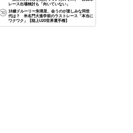
レース出場検討も「向いていない」
18歳ドルーリー朱瑛里、会うのが楽しみな同世
代は？ 米名門大進学前のラストレース「本当に
ワクワク」【陸上U20世界選手権】