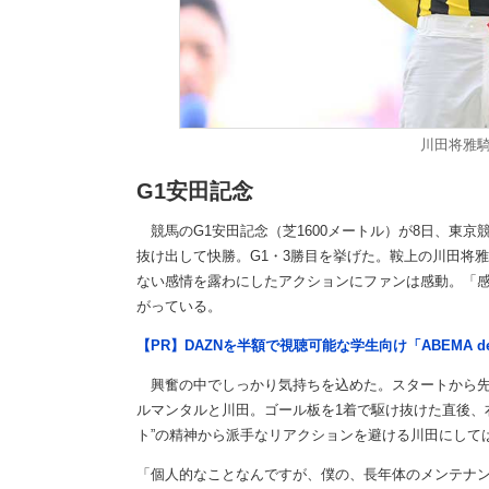
川田将雅
G1安田記念
競馬のG1安田記念（芝1600メートル）が8日、東京
抜け出して快勝。G1・3勝目を挙げた。鞍上の川田将
ない感情を露わにしたアクションにファンは感動。「
がっている。
【PR】DAZNを半額で視聴可能な学生向け「ABEMA d
興奮の中でしっかり気持ちを込めた。スタートから先
ルマンタルと川田。ゴール板を1着で駆け抜けた直後、
ト”の精神から派手なリアクションを避ける川田にして
「個人的なことなんですが、僕の、長年体のメンテナン