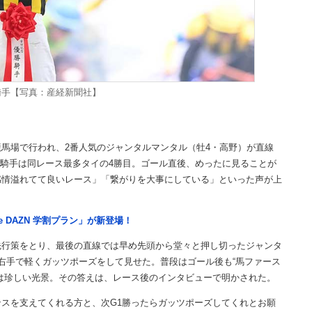
騎手【写真：産経新聞社】
競馬場で行われ、2番人気のジャンタルマンタル（牡4・高野）が直線
雅騎手は同レース最多タイの4勝目。ゴール直後、めったに見ることが
感情溢れてて良いレース」「繋がりを大事にしている」といった声が上
e DAZN 学割プラン」が新登場！
行策をとり、最後の直線では早め先頭から堂々と押し切ったジャンタ
右手で軽くガッツポーズをして見せた。普段はゴール後も“馬ファース
は珍しい光景。その答えは、レース後のインタビューで明かされた。
スを支えてくれる方と、次G1勝ったらガッツポーズしてくれとお願