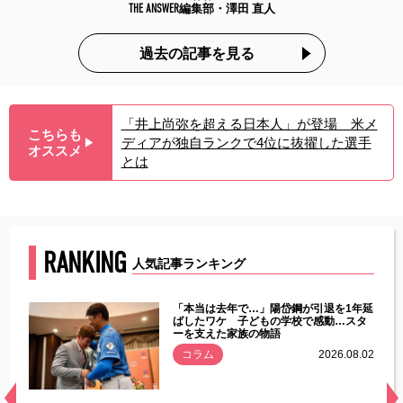
THE ANSWER編集部・澤田 直人
過去の記事を見る
「井上尚弥を超える日本人」が登場 米メ
こちらも
ディアが独自ランクで4位に抜擢した選手
▶︎
オススメ
とは
RANKING
人気記事ランキング
じた違
「本当は去年で…」陽岱鋼が引退を1年延
す」永
ばしたワケ 子どもの学校で感動…スタ
ーを支えた家族の物語
.08.01
コラム
2026.08.02