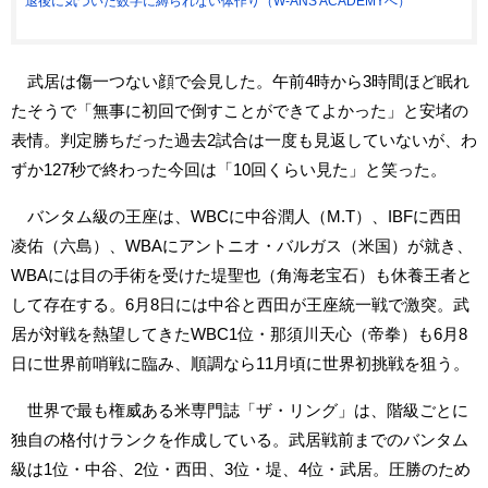
退後に気づいた数字に縛られない体作り（W-ANS ACADEMYへ）
武居は傷一つない顔で会見した。午前4時から3時間ほど眠れ
たそうで「無事に初回で倒すことができてよかった」と安堵の
表情。判定勝ちだった過去2試合は一度も見返していないが、わ
ずか127秒で終わった今回は「10回くらい見た」と笑った。
バンタム級の王座は、WBCに中谷潤人（M.T）、IBFに西田
凌佑（六島）、WBAにアントニオ・バルガス（米国）が就き、
WBAには目の手術を受けた堤聖也（角海老宝石）も休養王者と
して存在する。6月8日には中谷と西田が王座統一戦で激突。武
居が対戦を熱望してきたWBC1位・那須川天心（帝拳）も6月8
日に世界前哨戦に臨み、順調なら11月頃に世界初挑戦を狙う。
世界で最も権威ある米専門誌「ザ・リング」は、階級ごとに
独自の格付けランクを作成している。武居戦前までのバンタム
級は1位・中谷、2位・西田、3位・堤、4位・武居。圧勝のため