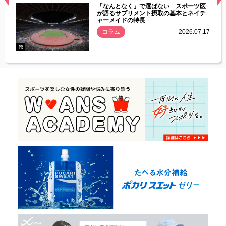
経異常
「なんとなく」で選ばない スポーツ医
づいた
が語るサプリメント摂取の基本とネイチ
ャーメイドの特長
コラム
2026.07.17
.07.21
PR