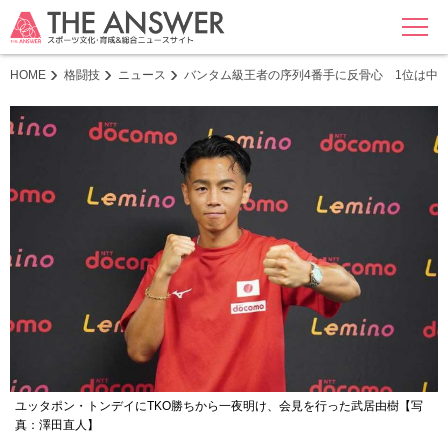
MENU
HOME
格闘技
ニュース
バンタム級王者の序列4番手に反骨心 1位は中
ユッタポン・トンデイにTKO勝ちから一夜明け、会見を行った武居由樹【写
真：澤田直人】