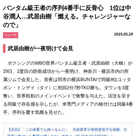
バンタム級王者の序列4番手に反骨心 1位は中
谷潤人…武居由樹「燃える。チャレンジャーな
ので」
2025.05.29
ニュース
武居由樹が一夜明けて会見
ボクシングのWBO世界バンタム級王者・武居由樹（大橋）が
29日、2度目の防衛成功から一夜明け、神奈川・横浜市内の所
属ジムで会見した。前夜は同市の横浜BUNTAIで同級8位ユッタ
ポン・トンデイ（タイ）に初回2分7秒TKO勝ち。ダウンを3度
奪い、世界戦初のメインイベントで衝撃を与えた。活況を呈す
る同級で存在感を示したが、米専門メディアの格付けは同級4番
手。序列を覆す気概を見せた。
【注目】「この体重でも跳べるんだ」 月経異常や骨密度低下を経験、引