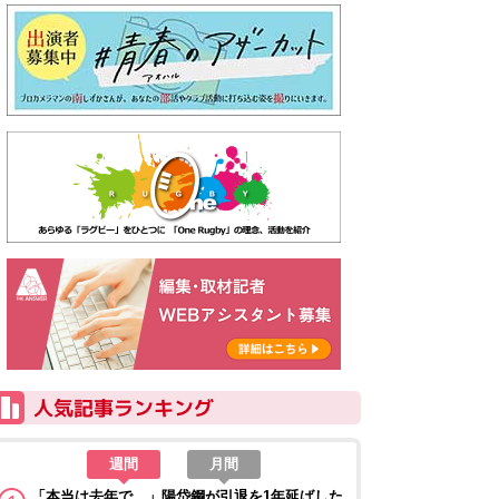
週間
月間
「本当は去年で…」陽岱鋼が引退を1年延ばした