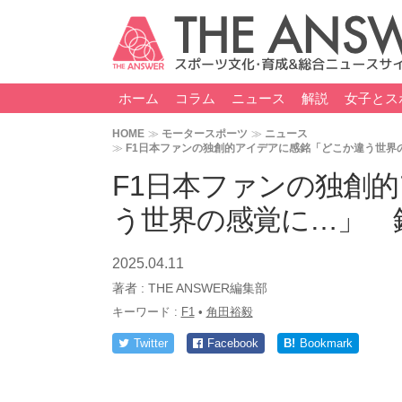
ホーム
コラム
ニュース
解説
女子とス
HOME
モータースポーツ
ニュース
F1日本ファンの独創的アイデアに感銘「どこか違う世界
F1日本ファンの独創
う世界の感覚に…」 
2025.04.11
著者 :
THE ANSWER編集部
キーワード :
F1
•
角田裕毅
Twitter
Facebook
B!
Bookmark