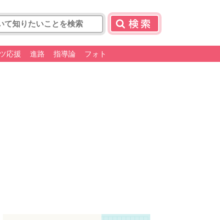
ツ応援
進路
指導論
フォト