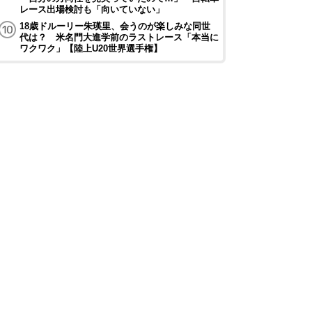
レース出場検討も「向いていない」
18歳ドルーリー朱瑛里、会うのが楽しみな同世
代は？ 米名門大進学前のラストレース「本当に
ワクワク」【陸上U20世界選手権】