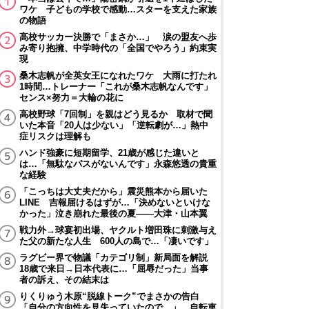
ワケ 子どもの学校で感動…スターを支えた家族
の物語
高校サッカー決勝で「まさか…」 涙の盟友へ歩
み寄り抱擁、中学時代の「全国でやろう」約束実
現
桑木志帆が全英女王になれたワケ 大雨に打たれ
1時間…トレーナー「これが桑木志帆なんです」
センス×努力＝大輪の花に
高校野球「7回制」を親はどう見るか 取材で聞
いた本音「20人は少ない」「逆転劇が…」熱中
症リスクは理解も
ハンド強豪に短期留学、21歳が感じた違いと
は…「無駄なパスがないんです」永森悠透の貴重
な経験
「こっちは大丈夫だから」震災熊本から届いた
LINE 吉報届けるはずが…「決めないといけな
かった」泣き崩れた最後の夏――大津・山本翼
戦力外→球宴初出場、ヤクルト増田珠に刺激与え
た父の新たな人生 600人の島で…「凄いです」
ラグビー界で物議「カテゴリ制」新局面を解説
18歳で来日→日本代表に…「屈辱だった」当事
者の訴え、その結末は
りくりゅう木原“脱線トーク”でまさかの告白
「自分の方向性を見失っていたので…」 自転車