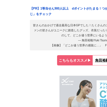
【PR】1等当せん900人以上 dポイントがたまる！
じ」をチェック
皆さんのおかげで過去最高な日本GPでした！たくさんの
ァンの皆さんがユニークに創造したグッズ、衣装だった
のして、どこか違う世界にいるよ
— 角田裕毅/Yuki Tsuno
【画像】「どこか違う世界の感覚に…」 F
こちらもオススメ▶︎
角田裕