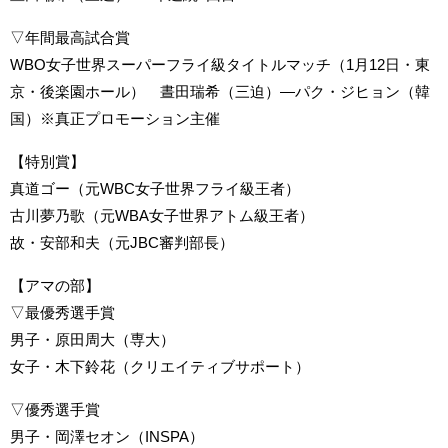
▽年間最高試合賞
WBO女子世界スーパーフライ級タイトルマッチ（1月12日・東
京・後楽園ホール） 晝田瑞希（三迫）―パク・ジヒョン（韓
国）※真正プロモーション主催
【特別賞】
真道ゴー（元WBC女子世界フライ級王者）
古川夢乃歌（元WBA女子世界アトム級王者）
故・安部和夫（元JBC審判部長）
【アマの部】
▽最優秀選手賞
男子・原田周大（専大）
女子・木下鈴花（クリエイティブサポート）
▽優秀選手賞
男子・岡澤セオン（INSPA）