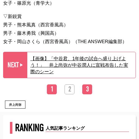
女子・篠原光（青学大）
▽新鋭賞
男子・熊本風真（西宮香風高）
男子・藤木勇我（興国高）
女子・岡山さくら（西宮香風高）（THE ANSWER編集部）
【画像】「中谷君、1年後の試合へ盛り上げよ
NEXT
う！」 井上尚弥が中谷潤人に宣戦布告した実
▶︎
際のシーン
1
2
3
井上尚弥
RANKING
人気記事ランキング