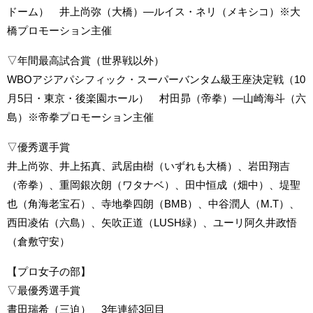
ドーム） 井上尚弥（大橋）―ルイス・ネリ（メキシコ）※大
橋プロモーション主催
▽年間最高試合賞（世界戦以外）
WBOアジアパシフィック・スーパーバンタム級王座決定戦（10
月5日・東京・後楽園ホール） 村田昴（帝拳）―山崎海斗（六
島）※帝拳プロモーション主催
▽優秀選手賞
井上尚弥、井上拓真、武居由樹（いずれも大橋）、岩田翔吉
（帝拳）、重岡銀次朗（ワタナベ）、田中恒成（畑中）、堤聖
也（角海老宝石）、寺地拳四朗（BMB）、中谷潤人（M.T）、
西田凌佑（六島）、矢吹正道（LUSH緑）、ユーリ阿久井政悟
（倉敷守安）
【プロ女子の部】
▽最優秀選手賞
晝田瑞希（三迫） 3年連続3回目