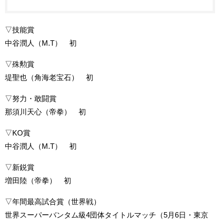
▽技能賞
中谷潤人（M.T） 初
▽殊勲賞
堤聖也（角海老宝石） 初
▽努力・敢闘賞
那須川天心（帝拳） 初
▽KO賞
中谷潤人（M.T） 初
▽新鋭賞
増田陸（帝拳） 初
▽年間最高試合賞（世界戦）
世界スーパーバンタム級4団体タイトルマッチ（5月6日・東京