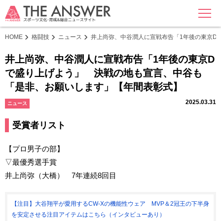
MENU
HOME
格闘技
ニュース
井上尚弥、中谷潤人に宣戦布告「1年後の東京D
井上尚弥、中谷潤人に宣戦布告「1年後の東京D
で盛り上げよう」 決戦の地も宣言、中谷も
「是非、お願いします」【年間表彰式】
2025.03.31
ニュース
受賞者リスト
【プロ男子の部】
▽最優秀選手賞
井上尚弥（大橋） 7年連続8回目
【注目】大谷翔平が愛用するCW-Xの機能性ウェア MVP＆2冠王の下半身
を安定させる注目アイテムはこちら（インタビューあり）