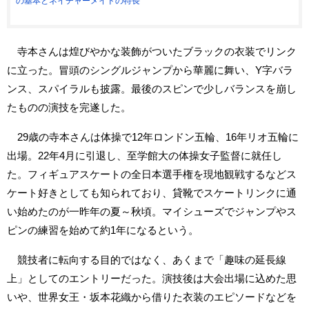
の基本とネイチャーメイドの特長
寺本さんは煌びやかな装飾がついたブラックの衣装でリンク
に立った。冒頭のシングルジャンプから華麗に舞い、Y字バラ
ンス、スパイラルも披露。最後のスピンで少しバランスを崩し
たものの演技を完遂した。
29歳の寺本さんは体操で12年ロンドン五輪、16年リオ五輪に
出場。22年4月に引退し、至学館大の体操女子監督に就任し
た。フィギュアスケートの全日本選手権を現地観戦するなどス
ケート好きとしても知られており、貸靴でスケートリンクに通
い始めたのが一昨年の夏～秋頃。マイシューズでジャンプやス
ピンの練習を始めて約1年になるという。
競技者に転向する目的ではなく、あくまで「趣味の延長線
上」としてのエントリーだった。演技後は大会出場に込めた思
いや、世界女王・坂本花織から借りた衣装のエピソードなどを