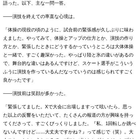
語った。以下、主な一問一答。
――演技を終えての率直な心境は。
「体操の現役の頃のように、試合前の緊張感が久しぶりに味わ
えました。やってみて、体操とアップの仕方とか、演技の作り
方とか、緊張したときにどうするかっていうところは大体体操
と一緒で、すごく趣深かった。やっぱり陸と氷の違いがあるの
で、舞台的な違いはあるんですけど、スケート選手がこういう
ふうに演技を作っているんだなっていうのは感じられてすごく
良かったです」
――演技前は笑顔が多かった。
「緊張してました。Xで大会に出場しますって呟いたら、思っ
た以上の反響をいただいて、たくさんの報道の方が興味を持っ
てくださって、すごくびっくりしました。『私、1回転しか跳べ
ないんですけど……大丈夫ですかね？』って感じで（笑）。大