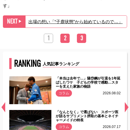
す」
NEXT
出場の想い「“子鹿状態”から始めているので…」
▶︎
1
2
3
RANKING
人気記事ランキング
じた違
「本当は去年で…」陽岱鋼が引退を1年延
す」永
ばしたワケ 子どもの学校で感動…スタ
ーを支えた家族の物語
.08.01
コラム
2026.08.02
経異常
「なんとなく」で選ばない スポーツ医
づいた
が語るサプリメント摂取の基本とネイチ
ャーメイドの特長
コラム
2026.07.17