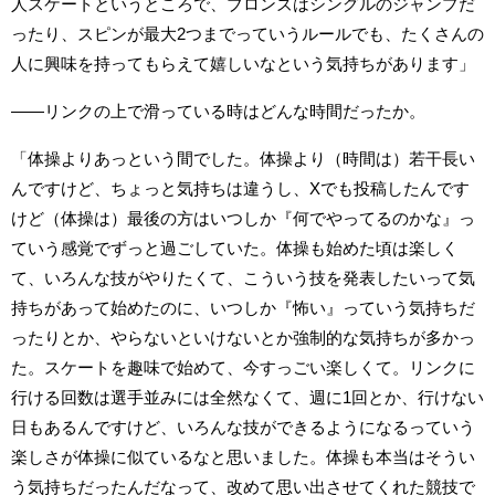
人スケートというところで、ブロンズはシングルのジャンプだ
ったり、スピンが最大2つまでっていうルールでも、たくさんの
人に興味を持ってもらえて嬉しいなという気持ちがあります」
――リンクの上で滑っている時はどんな時間だったか。
「体操よりあっという間でした。体操より（時間は）若干長い
んですけど、ちょっと気持ちは違うし、Xでも投稿したんです
けど（体操は）最後の方はいつしか『何でやってるのかな』っ
ていう感覚でずっと過ごしていた。体操も始めた頃は楽しく
て、いろんな技がやりたくて、こういう技を発表したいって気
持ちがあって始めたのに、いつしか『怖い』っていう気持ちだ
ったりとか、やらないといけないとか強制的な気持ちが多かっ
た。スケートを趣味で始めて、今すっごい楽しくて。リンクに
行ける回数は選手並みには全然なくて、週に1回とか、行けない
日もあるんですけど、いろんな技ができるようになるっていう
楽しさが体操に似ているなと思いました。体操も本当はそうい
う気持ちだったんだなって、改めて思い出させてくれた競技で