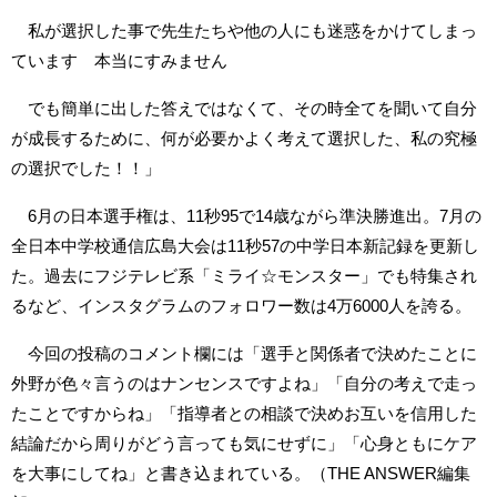
私が選択した事で先生たちや他の人にも迷惑をかけてしまっ
ています 本当にすみません
でも簡単に出した答えではなくて、その時全てを聞いて自分
が成長するために、何が必要かよく考えて選択した、私の究極
の選択でした！！」
6月の日本選手権は、11秒95で14歳ながら準決勝進出。7月の
全日本中学校通信広島大会は11秒57の中学日本新記録を更新し
た。過去にフジテレビ系「ミライ☆モンスター」でも特集され
るなど、インスタグラムのフォロワー数は4万6000人を誇る。
今回の投稿のコメント欄には「選手と関係者で決めたことに
外野が色々言うのはナンセンスですよね」「自分の考えで走っ
たことですからね」「指導者との相談で決めお互いを信用した
結論だから周りがどう言っても気にせずに」「心身ともにケア
を大事にしてね」と書き込まれている。（THE ANSWER編集