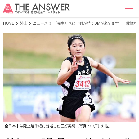
MENU
HOME
陸上
ニュース
「先生たちに非難が酷くDMが来てます」 故障を
全日本中学陸上選手権に出場した三好美羽【写真：中戸川知世】