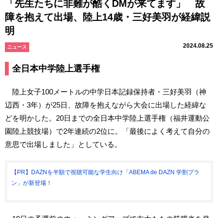
「先生たちに非難が酷くDMが来てます」 故
障を抱えて出場、陸上14歳・三好美羽が経緯説
明
2024.08.25
ニュース
全日本中学陸上選手権
陸上女子100メートルの中学日本記録保持者・三好美羽（神
辺西・3年）が25日、故障を抱えながら大会に出場した経緯な
どを明かした。20日までの全日本中学陸上選手権（福井運動公
園陸上競技場）で2年連続の2位に。「最後によく考えて自分の
意思で出場しました」としている。
【PR】DAZNを半額で視聴可能な学生向け「ABEMA de DAZN 学割プラ
ン」が新登場！