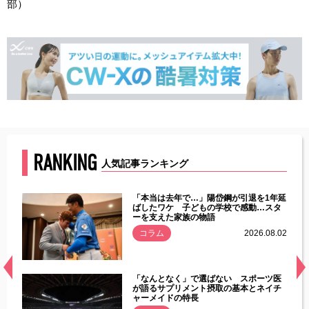
部）
RANKING
人気記事ランキング
じた違
「本当は去年で…」陽岱鋼が引退を1年延
す」永
ばしたワケ 子どもの学校で感動…スタ
ーを支えた家族の物語
.08.01
コラム
2026.08.02
経異常
「なんとなく」で選ばない スポーツ医
づいた
が語るサプリメント摂取の基本とネイチ
ャーメイドの特長