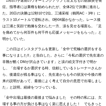
19日の予選前のウォーミングアップで左太ももの筋膜炎を発
症。指導者には棄権を勧められたが、全体2位で決勝に進出し
た。20日の決勝は12秒10で2位。三浦采桜（鶴岡AC・3年）に
ラスト10メートルで逆転され、0秒04届かなかった。レース後
は三浦と笑顔で抱擁を交わした一方、涙を見せる場面も。「足
を痛めてから何百件も何千件も応援メッセージをもらった」と
明かしていた。
この日はインスタグラムを更新し「全中で究極の選択をする
事になりました!!」と告白した。さらに「今私の選択で先生達の
非難が酷くDMが沢山きています」と涙の絵文字付きで明か
し、「出場するか選択する時、信頼しているトレーナーさんか
ら、後遺症が残る事はなく、先生達からも今の状況や今後の将
来の説明があって、最後によく考えて自分の意思で出場しまし
た」と説明。経緯をつづっている。
「全中出場は最後の最後まで悩みました その時の私には、欠
場する事の方が負ける事はなく楽に思えました！ でもきっと