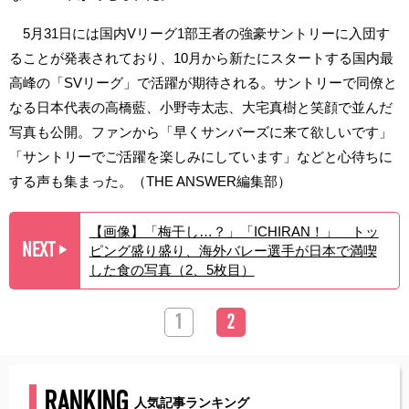
5月31日には国内Vリーグ1部王者の強豪サントリーに入団す
ることが発表されており、10月から新たにスタートする国内最
高峰の「SVリーグ」で活躍が期待される。サントリーで同僚と
なる日本代表の高橋藍、小野寺太志、大宅真樹と笑顔で並んだ
写真も公開。ファンから「早くサンバーズに来て欲しいです」
「サントリーでご活躍を楽しみにしています」などと心待ちに
する声も集まった。（THE ANSWER編集部）
【画像】「梅干し…？」「ICHIRAN！」 トッ
NEXT
ピング盛り盛り、海外バレー選手が日本で満喫
▶︎
した食の写真（2、5枚目）
1
2
RANKING
人気記事ランキング