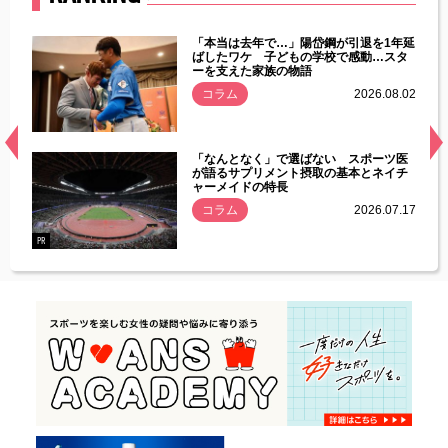
じた違
「本当は去年で…」陽岱鋼が引退を1年延
す」永
ばしたワケ 子どもの学校で感動…スタ
ーを支えた家族の物語
.08.01
コラム
2026.08.02
経異常
「なんとなく」で選ばない スポーツ医
づいた
が語るサプリメント摂取の基本とネイチ
ャーメイドの特長
コラム
2026.07.17
.07.21
PR