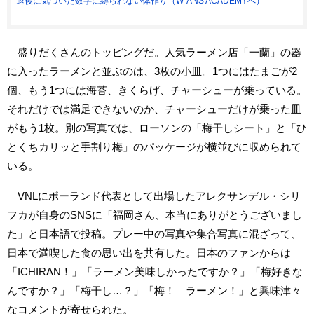
退後に気づいた数字に縛られない体作り（W-ANS ACADEMYへ）
盛りだくさんのトッピングだ。人気ラーメン店「一蘭」の器
に入ったラーメンと並ぶのは、3枚の小皿。1つにはたまごが2
個、もう1つには海苔、きくらげ、チャーシューが乗っている。
それだけでは満足できないのか、チャーシューだけが乗った皿
がもう1枚。別の写真では、ローソンの「梅干しシート」と「ひ
とくちカリッと手割り梅」のパッケージが横並びに収められて
いる。
VNLにポーランド代表として出場したアレクサンデル・シリ
フカが自身のSNSに「福岡さん、本当にありがとうございまし
た」と日本語で投稿。プレー中の写真や集合写真に混ざって、
日本で満喫した食の思い出を共有した。日本のファンからは
「ICHIRAN！」「ラーメン美味しかったですか？」「梅好きな
んですか？」「梅干し…？」「梅！ ラーメン！」と興味津々
なコメントが寄せられた。