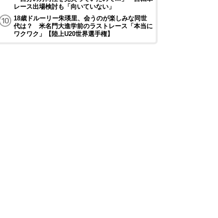
レース出場検討も「向いていない」
18歳ドルーリー朱瑛里、会うのが楽しみな同世
代は？ 米名門大進学前のラストレース「本当に
ワクワク」【陸上U20世界選手権】