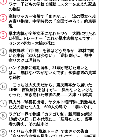
ワケ 子どもの学校で感動…スターを支えた家族
の物語
高校サッカー決勝で「まさか…」 涙の盟友へ歩
み寄り抱擁、中学時代の「全国でやろう」約束実
現
桑木志帆が全英女王になれたワケ 大雨に打たれ
1時間…トレーナー「これが桑木志帆なんです」
センス×努力＝大輪の花に
高校野球「7回制」を親はどう見るか 取材で聞
いた本音「20人は少ない」「逆転劇が…」熱中
症リスクは理解も
ハンド強豪に短期留学、21歳が感じた違いと
は…「無駄なパスがないんです」永森悠透の貴重
な経験
「こっちは大丈夫だから」震災熊本から届いた
LINE 吉報届けるはずが…「決めないといけな
かった」泣き崩れた最後の夏――大津・山本翼
戦力外→球宴初出場、ヤクルト増田珠に刺激与え
た父の新たな人生 600人の島で…「凄いです」
ラグビー界で物議「カテゴリ制」新局面を解説
18歳で来日→日本代表に…「屈辱だった」当事
者の訴え、その結末は
りくりゅう木原“脱線トーク”でまさかの告白
「自分の方向性を見失っていたので…」 自転車