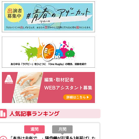
週間
月間
「本当は去年で…」陽岱鋼が引退を1年延ばした