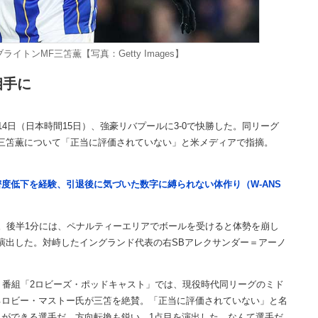
トンMF三笘薫【写真：Getty Images】
相手に
日（日本時間15日）、強豪リバプールに3-0で快勝した。同リーグ
三笘薫について「正当に評価されていない」と米メディアで指摘。
度低下を経験、引退後に気づいた数字に縛られない体作り（W-ANS
動。後半1分には、ペナルティーエリアでボールを受けると体勢を崩し
演出した。対峙したイングランド代表の右SBアレクサンダー＝アーノ
番組「2ロビーズ・ポッドキャスト」では、現役時代同リーグのミド
るロビー・マストー氏が三笘を絶賛。「正当に評価されていない」と名
ができる選手だ。方向転換も鋭い。1点目を演出した。なんて選手だ