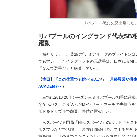
リバプール戦に先発出場したブライ
リバプールのイングランド代表SB
躍動
海外サッカー、英1部プレミアリーグのブライトンは14
でもプレーしたイングランドの元選手は、日本代表MF
「なんて選手だ」と絶賛している。
【注目】「この体重でも跳べるんだ」 月経異常や骨密
ACADEMYへ）
三笘は2019-20年シーズン王者リバプール相手に躍
ながらパス。走り込んだMFソリー・マーチの先制点を
ルドをドリブルで翻弄。快勝に貢献した。
米スポーツ専門局「NBCスポーツ」のポッドキャスト
ルズブラなどで活躍し、現在は同番組のホストを務め
前を挙げ、「今まで見たことないような素早い足さばき