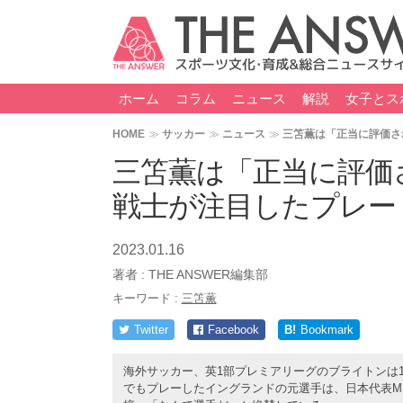
ホーム
コラム
ニュース
解説
女子とス
HOME
サッカー
ニュース
三笘薫は「正当に評価さ
三笘薫は「正当に評価
戦士が注目したプレー
2023.01.16
著者 :
THE ANSWER編集部
キーワード :
三笘薫
Twitter
Facebook
B!
Bookmark
海外サッカー、英1部プレミアリーグのブライトンは1
でもプレーしたイングランドの元選手は、日本代表M