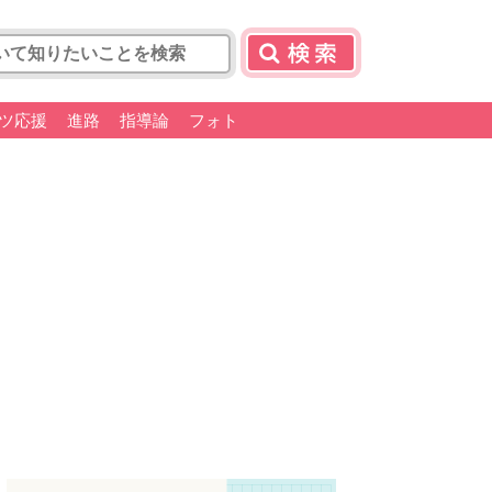
ツ応援
進路
指導論
フォト