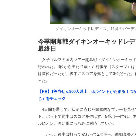
ダイキンオーキッドレディス、11番のバーディー
今季開幕戦ダイキンオーキッドレデ
最終日
女子ゴルフの国内ツアー開幕戦・ダイキンオーキッドレデ
行われた。3位から出た21歳・西村優菜（スターツ）は
は首位だったが、後半にスコアを落として3位だった。
った。
【PR】1等当せん900人以上 dポイントがたまる！
じ」をチェック
4日間を通して、状況に応じた頭脳的なプレーを見せて
ト、パットで前半はスコアを伸ばす。5番パー4では、
ルにオン。強い風にも巧みに対応していた。
しかし、後半は打って変わって2ボギー。西郷真央と