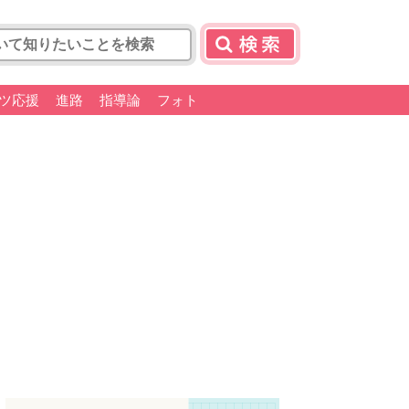
ツ応援
進路
指導論
フォト