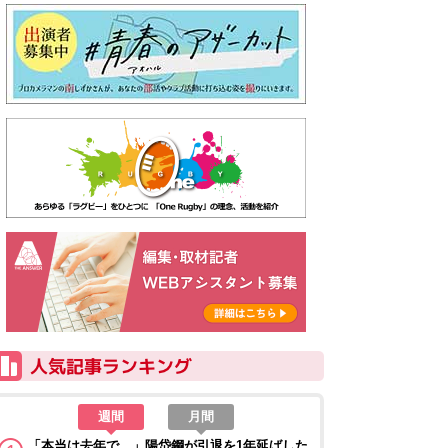
週間
月間
「本当は去年で…」陽岱鋼が引退を1年延ばした