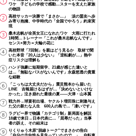
ワケ 子どもの学校で感動…スターを支えた家族
の物語
高校サッカー決勝で「まさか…」 涙の盟友へ歩
み寄り抱擁、中学時代の「全国でやろう」約束実
現
桑木志帆が全英女王になれたワケ 大雨に打たれ
1時間…トレーナー「これが桑木志帆なんです」
センス×努力＝大輪の花に
高校野球「7回制」を親はどう見るか 取材で聞
いた本音「20人は少ない」「逆転劇が…」熱中
症リスクは理解も
ハンド強豪に短期留学、21歳が感じた違いと
は…「無駄なパスがないんです」永森悠透の貴重
な経験
「こっちは大丈夫だから」震災熊本から届いた
LINE 吉報届けるはずが…「決めないといけな
かった」泣き崩れた最後の夏――大津・山本翼
戦力外→球宴初出場、ヤクルト増田珠に刺激与え
た父の新たな人生 600人の島で…「凄いです」
ラグビー界で物議「カテゴリ制」新局面を解説
18歳で来日→日本代表に…「屈辱だった」当事
者の訴え、その結末は
りくりゅう木原“脱線トーク”でまさかの告白
「自分の方向性を見失っていたので…」 自転車