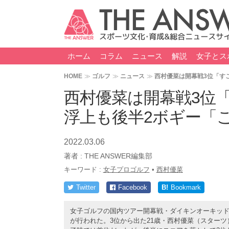
ホーム
コラム
ニュース
解説
女子とス
HOME
ゴルフ
ニュース
西村優菜は開幕戦3位「す
西村優菜は開幕戦3位
浮上も後半2ボギー「
2022.03.06
著者 :
THE ANSWER編集部
キーワード :
女子プロゴルフ
•
西村優菜
Twitter
Facebook
B!
Bookmark
女子ゴルフの国内ツアー開幕戦・ダイキンオーキッドレ
が行われた。3位から出た21歳・西村優菜（スターツ