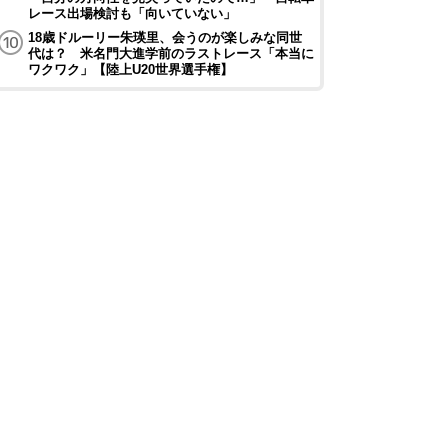
レース出場検討も「向いていない」
18歳ドルーリー朱瑛里、会うのが楽しみな同世
代は？ 米名門大進学前のラストレース「本当に
ワクワク」【陸上U20世界選手権】