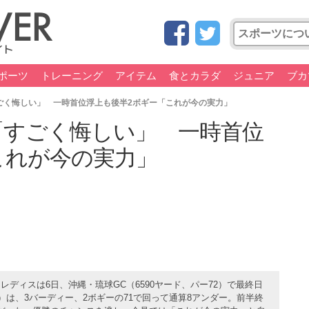
ポーツ
トレーニング
アイテム
食とカラダ
ジュニア
ブカ
ごく悔しい」 一時首位浮上も後半2ボギー「これが今の実力」
「すごく悔しい」 一時首位
これが今の実力」
ディスは6日、沖縄・琉球GC（6590ヤード、パー72）で最終日
）は、3バーディー、2ボギーの71で回って通算8アンダー。前半終