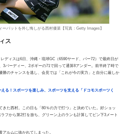
パットを外し悔しがる西村優菜【写真：Getty Images】
ィス
ィスは6日、沖縄・琉球GC（6590ヤード、パー72）で最終日が
、3バーディー、2ボギーの71で回って通算8アンダー。前半終了時で
優勝のチャンスを逃し、会見では「これが今の実力」と自分に厳しか
つかえる！スポーツを楽しみ、スポーツを支える「ドコモスポーツく
きた西村。この日も「80％の力で打つ」と決めていた。好ショッ
右ラフから第2打を放ち、グリーン上のランも計算してピン下3メート
黄アルムに抜かれてしまった。