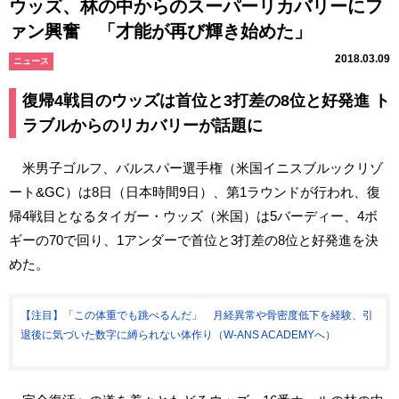
ウッズ、林の中からのスーパーリカバリーにフ
ァン興奮 「才能が再び輝き始めた」
2018.03.09
ニュース
復帰4戦目のウッズは首位と3打差の8位と好発進 ト
ラブルからのリカバリーが話題に
米男子ゴルフ、バルスパー選手権（米国イニスブルックリゾ
ート&GC）は8日（日本時間9日）、第1ラウンドが行われ、復
帰4戦目となるタイガー・ウッズ（米国）は5バーディー、4ボ
ギーの70で回り、1アンダーで首位と3打差の8位と好発進を決
めた。
【注目】「この体重でも跳べるんだ」 月経異常や骨密度低下を経験、引
退後に気づいた数字に縛られない体作り（W-ANS ACADEMYへ）