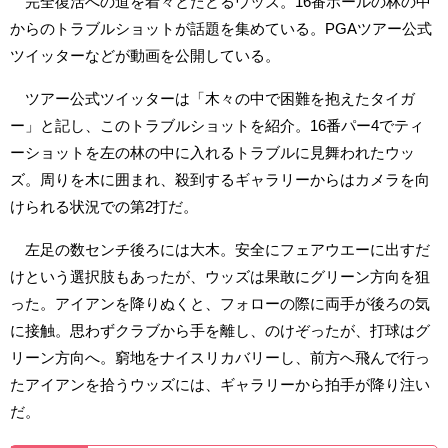
完全復活への道を着々とたどるウッズ。16番ホールの林の中
からのトラブルショットが話題を集めている。PGAツアー公式
ツイッターなどが動画を公開している。
ツアー公式ツイッターは「木々の中で困難を抱えたタイガ
ー」と記し、このトラブルショットを紹介。16番パー4でティ
ーショットを左の林の中に入れるトラブルに見舞われたウッ
ズ。周りを木に囲まれ、殺到するギャラリーからはカメラを向
けられる状況での第2打だ。
左足の数センチ後ろには大木。安全にフェアウエーに出すだ
けという選択肢もあったが、ウッズは果敢にグリーン方向を狙
った。アイアンを降りぬくと、フォローの際に両手が後ろの気
に接触。思わずクラブから手を離し、のけぞったが、打球はグ
リーン方向へ。窮地をナイスリカバリーし、前方へ飛んで行っ
たアイアンを拾うウッズには、ギャラリーから拍手が降り注い
だ。