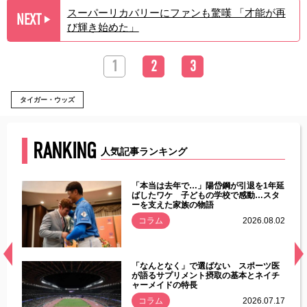
スーパーリカバリーにファンも驚嘆 「才能が再
NEXT
▶︎
び輝き始めた」
1
2
3
タイガー・ウッズ
RANKING
人気記事ランキング
じた違
「本当は去年で…」陽岱鋼が引退を1年延
す」永
ばしたワケ 子どもの学校で感動…スタ
ーを支えた家族の物語
.08.01
コラム
2026.08.02
経異常
「なんとなく」で選ばない スポーツ医
づいた
が語るサプリメント摂取の基本とネイチ
ャーメイドの特長
コラム
2026.07.17