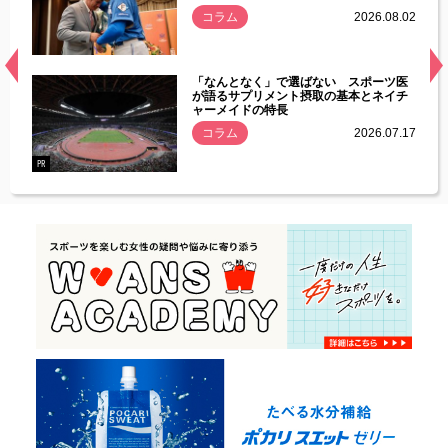
.08.01
コラム
2026.08.02
経異常
「なんとなく」で選ばない スポーツ医
づいた
が語るサプリメント摂取の基本とネイチ
ャーメイドの特長
コラム
2026.07.17
.07.21
PR