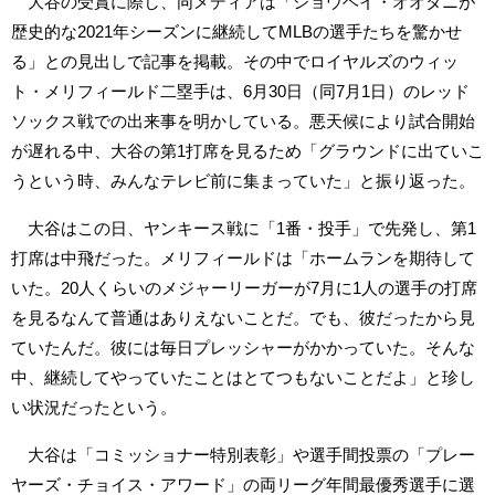
大谷の受賞に際し、同メディアは「ショウヘイ・オオタニが
歴史的な2021年シーズンに継続してMLBの選手たちを驚かせ
る」との見出しで記事を掲載。その中でロイヤルズのウィッ
ト・メリフィールド二塁手は、6月30日（同7月1日）のレッド
ソックス戦での出来事を明かしている。悪天候により試合開始
が遅れる中、大谷の第1打席を見るため「グラウンドに出ていこ
うという時、みんなテレビ前に集まっていた」と振り返った。
大谷はこの日、ヤンキース戦に「1番・投手」で先発し、第1
打席は中飛だった。メリフィールドは「ホームランを期待して
いた。20人くらいのメジャーリーガーが7月に1人の選手の打席
を見るなんて普通はありえないことだ。でも、彼だったから見
ていたんだ。彼には毎日プレッシャーがかかっていた。そんな
中、継続してやっていたことはとてつもないことだよ」と珍し
い状況だったという。
大谷は「コミッショナー特別表彰」や選手間投票の「プレー
ヤーズ・チョイス・アワード」の両リーグ年間最優秀選手に選