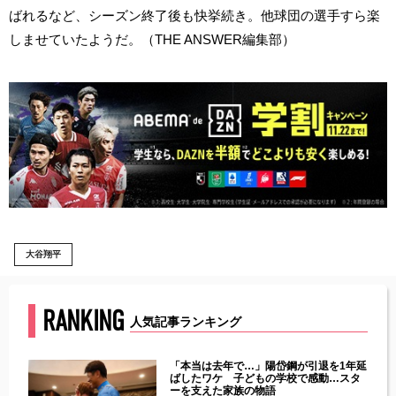
ばれるなど、シーズン終了後も快挙続き。他球団の選手すら楽
しませていたようだ。（THE ANSWER編集部）
大谷翔平
RANKING
人気記事ランキング
じた違
「本当は去年で…」陽岱鋼が引退を1年延
す」永
ばしたワケ 子どもの学校で感動…スタ
ーを支えた家族の物語