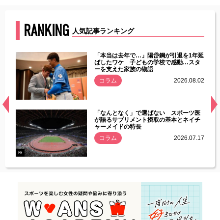
RANKING
人気記事ランキング
じた違
「本当は去年で…」陽岱鋼が引退を1年延
す」永
ばしたワケ 子どもの学校で感動…スタ
ーを支えた家族の物語
.08.01
コラム
2026.08.02
経異常
「なんとなく」で選ばない スポーツ医
づいた
が語るサプリメント摂取の基本とネイチ
ャーメイドの特長
コラム
2026.07.17
.07.21
PR