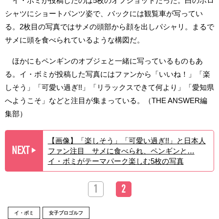
イ・ボミが投稿したのは5枚のオフショットだった。白のポロ
シャツにショートパンツ姿で、バックには観覧車が写ってい
る。2枚目の写真ではサメの頭部から顔を出しパシャリ。まるで
サメに頭を食べられているような構図だ。
ほかにもペンギンのオブジェと一緒に写っているものもあ
る。イ・ボミが投稿した写真にはファンから「いいね！」「楽
しそう」「可愛い過ぎ!!」「リラックスできて何より」「愛知県
へようこそ」などと注目が集まっている。（THE ANSWER編
集部）
【画像】「楽しそう」「可愛い過ぎ!!」と日本人
NEXT
ファン注目 サメに食べられ、ペンギンと…
▶︎
イ・ボミがテーマパーク楽しむ5枚の写真
1
2
イ・ボミ
女子プロゴルフ