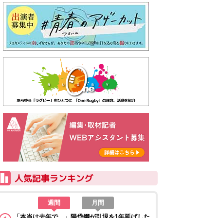
週間
月間
「本当は去年で…」陽岱鋼が引退を1年延ばした