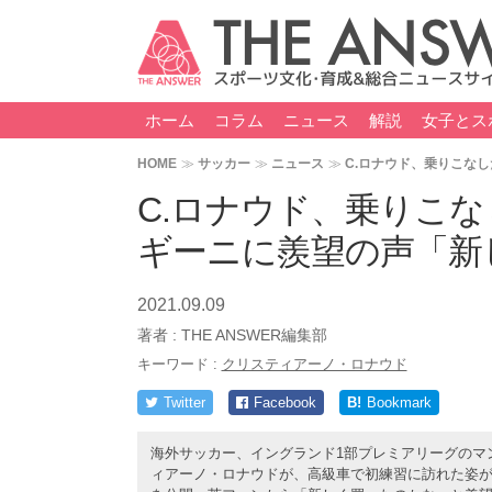
ホーム
コラム
ニュース
解説
女子とス
HOME
サッカー
ニュース
C.ロナウド、乗りこな
C.ロナウド、乗りこな
ギーニに羨望の声「新
2021.09.09
著者 :
THE ANSWER編集部
キーワード :
クリスティアーノ・ロナウド
Twitter
Facebook
B!
Bookmark
海外サッカー、イングランド1部プレミアリーグのマ
ィアーノ・ロナウドが、高級車で初練習に訪れた姿が