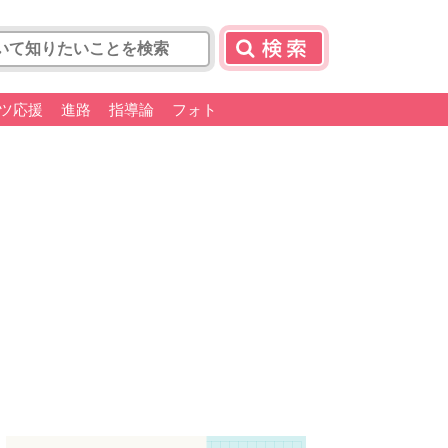
ツ応援
進路
指導論
フォト