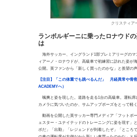
クリスティア
ランボルギーニに乗ったロナウドの
は
海外サッカー、イングランド1部プレミアリーグのマ
ィアーノ・ロナウドが、高級車で初練習に訪れた姿が海
公開。英ファンから「新しく買ったのかな」と羨望の
【注目】「この体重でも跳べるんだ」 月経異常や骨密
ACADEMYへ）
颯爽と姿を現した。道路を走る1台の高級車。運転席
カメラに気づいたのか、サムアップポーズをとって軽
動画を公開した英サッカー専門メディア「フットボー
ェスター・ユナイテッドのトレーニングに姿を現す」
ボだ」「出勤」「レジェンドが到着したぞ」「ところ
の車の運転席が左側だから新しい車買ったのかな」と