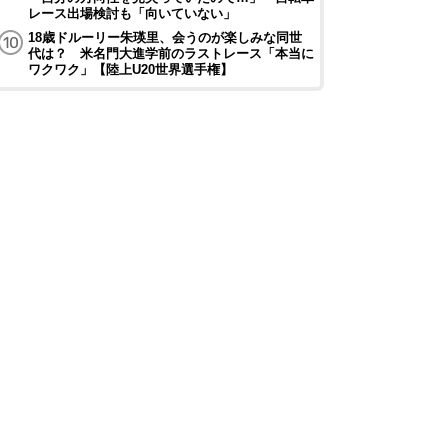
レース出場検討も「向いていない」
18歳ドルーリー朱瑛里、会うのが楽しみな同世
代は？ 米名門大進学前のラストレース「本当に
ワクワク」【陸上U20世界選手権】