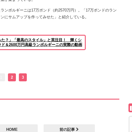
ボルギーニは17万ポンド（約2570万円）。「17万ポンドのラン
マンにサムアップを作ってみせた」と紹介している。
った？」「最高のスタイル」と英注目！ 輝くシ
ド＆2600万円高級ランボルギーニの実際の動画
1
2
3
HOME
前の記事