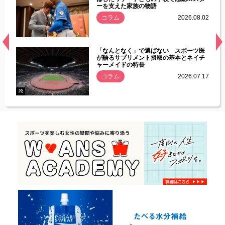
ーを支えた家族の物語
.08.01
コラム
2026.08.02
経異常
「なんとなく」で選ばない スポーツ医
づいた
が語るサプリメント摂取の基本とネイチ
ャーメイドの特長
コラム
2026.07.17
.07.21
PR