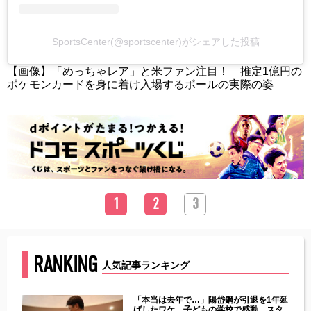
SportsCenter(@sportscenter)がシェアした投稿
【画像】「めっちゃレア」と米ファン注目！ 推定1億円の
ポケモンカードを身に着け入場するポールの実際の姿
1
2
3
RANKING
人気記事ランキング
じた違
「本当は去年で…」陽岱鋼が引退を1年延
す」永
ばしたワケ 子どもの学校で感動…スタ