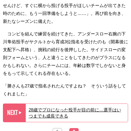
せんけど、すぐに横から投げる投手がほしいチームが出てきた
時のために、もう一回準備をしようと……」。再び前を向き、
新たなシーズンに備えた。
コンビを組んで練習を続けてきた、アンダースロー右腕の下
川隼佑投手がヤクルトから育成3位指名を受けたのも（開幕後に
支配下へ昇格）、挑戦の続行を後押しした。サイドスローの変
則フォームという、人と違うことをしてきたのがプラスになる
かもしれない。さらにチームには、年齢は数字でしかないと身
をもって示してくれる存在もいる。
「勝さんも27歳で指名されたんですよね？ そういう話をして
くれました」
28歳でプロになった投手が目の前に…選手はい
NEXT
▶︎
つまでも成長できる