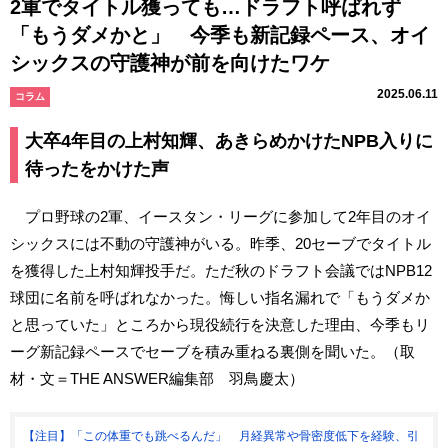
2軍でタイトル獲っても…ドラフト呼ばれず
「もうダメかと」 今季も新記録ペース、オイ
シックスの守護神が前を向けたワケ
2025.06.11
コラム
大卒4年目の上村知輝、あきらめかけたNPB入りに
待ったをかけた声
プロ野球の2軍、イースタン・リーグに参加して2年目のオイ
シックスには不動の守護神がいる。昨季、20セーブでタイトル
を獲得した上村知輝投手だ。ただ秋のドラフト会議ではNPB12
球団に名前を呼ばれなかった。悔しい指名漏れで「もうダメか
と思っていた」ところから現役続行を決意した理由、今季もリ
ーグ新記録ペースでセーブを積み重ねる裏側を聞いた。（取
材・文＝THE ANSWER編集部 羽鳥慶太）
【注目】「この体重でも跳べるんだ」 月経異常や骨密度低下を経験、引