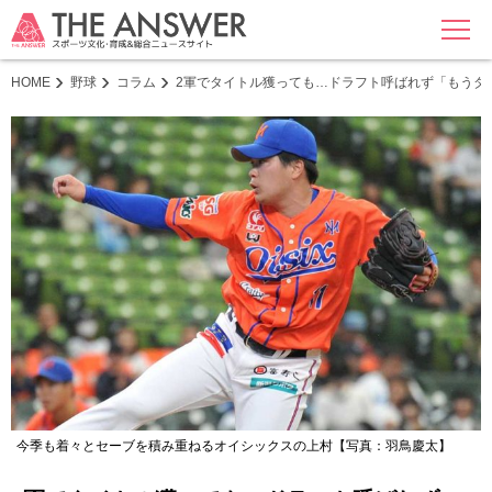
MENU
HOME
野球
コラム
2軍でタイトル獲っても…ドラフト呼ばれず「もうダ
今季も着々とセーブを積み重ねるオイシックスの上村【写真：羽鳥慶太】