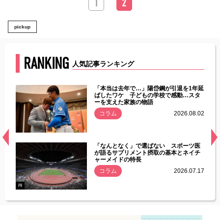
1
2
pickup
RANKING
人気記事ランキング
じた違
「本当は去年で…」陽岱鋼が引退を1年延
す」永
ばしたワケ 子どもの学校で感動…スタ
ーを支えた家族の物語
.08.01
コラム
2026.08.02
経異常
「なんとなく」で選ばない スポーツ医
づいた
が語るサプリメント摂取の基本とネイチ
ャーメイドの特長
コラム
2026.07.17
.07.21
PR