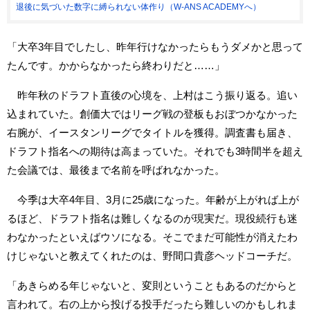
退後に気づいた数字に縛られない体作り（W-ANS ACADEMYへ）
「大卒3年目でしたし、昨年行けなかったらもうダメかと思って
たんです。かからなかったら終わりだと……」
昨年秋のドラフト直後の心境を、上村はこう振り返る。追い
込まれていた。創価大ではリーグ戦の登板もおぼつかなかった
右腕が、イースタンリーグでタイトルを獲得。調査書も届き、
ドラフト指名への期待は高まっていた。それでも3時間半を超え
た会議では、最後まで名前を呼ばれなかった。
今季は大卒4年目、3月に25歳になった。年齢が上がれば上が
るほど、ドラフト指名は難しくなるのが現実だ。現役続行も迷
わなかったといえばウソになる。そこでまだ可能性が消えたわ
けじゃないと教えてくれたのは、野間口貴彦ヘッドコーチだ。
「あきらめる年じゃないと、変則ということもあるのだからと
言われて。右の上から投げる投手だったら難しいのかもしれま