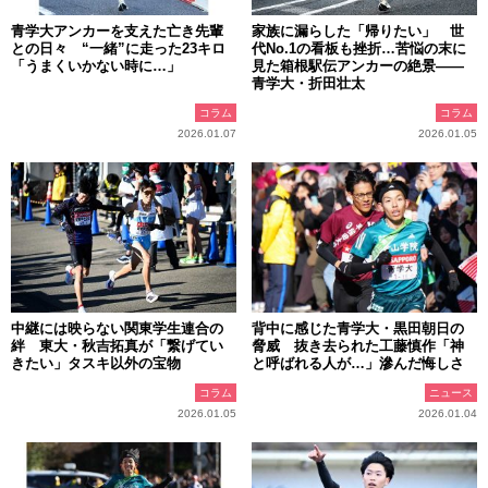
青学大アンカーを支えた亡き先輩
家族に漏らした「帰りたい」 世
との日々 “一緒”に走った23キロ
代No.1の看板も挫折…苦悩の末に
「うまくいかない時に…」
見た箱根駅伝アンカーの絶景――
青学大・折田壮太
コラム
コラム
2026.01.07
2026.01.05
中継には映らない関東学生連合の
背中に感じた青学大・黒田朝日の
絆 東大・秋吉拓真が「繋げてい
脅威 抜き去られた工藤慎作「神
きたい」タスキ以外の宝物
と呼ばれる人が…」滲んだ悔しさ
コラム
ニュース
2026.01.05
2026.01.04