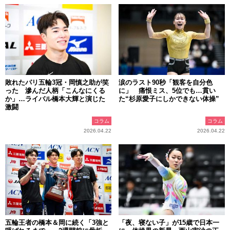
敗れたパリ五輪3冠・岡慎之助が笑
涙のラスト90秒「観客を自分色
った 滲んだ人柄「こんなにくる
に」 痛恨ミス、5位でも…貫い
か」…ライバル橋本大輝と演じた
た“杉原愛子にしかできない体操”
激闘
コラム
コラム
2026.04.22
2026.04.22
五輪王者の橋本＆岡に続く「3強と
「夜、寝ない子」が15歳で日本一