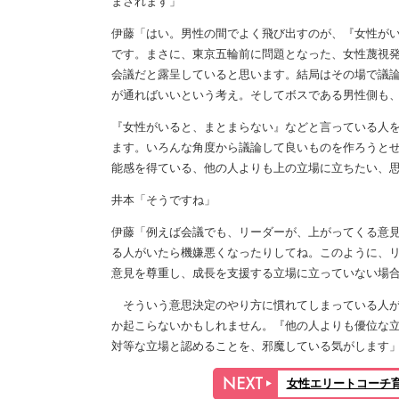
まされます」
伊藤「はい。男性の間でよく飛び出すのが、『女性が
です。まさに、東京五輪前に問題となった、女性蔑視
会議だと露呈していると思います。結局はその場で議
が通ればいいという考え。そしてボスである男性側も
『女性がいると、まとまらない』などと言っている人
ます。いろんな角度から議論して良いものを作ろうと
能感を得ている、他の人よりも上の立場に立ちたい、
井本「そうですね」
伊藤「例えば会議でも、リーダーが、上がってくる意
る人がいたら機嫌悪くなったりしてね。このように、
意見を尊重し、成長を支援する立場に立っていない場
そういう意思決定のやり方に慣れてしまっている人が
か起こらないかもしれません。『他の人よりも優位な
対等な立場と認めることを、邪魔している気がします
女性エリートコーチ