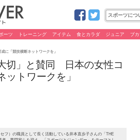
ポーツ
トレーニング
アイテム
食とカラダ
ジュニア
ブカ
育成に「競技横断ネットワークを」
大切」と賛同 日本の女性コ
ネットワークを」
セフ）の職員として長く活動している井本直歩子さんの「THE
指導者、専門家らを迎え、「スポーツとジェンダー」をテーマとし