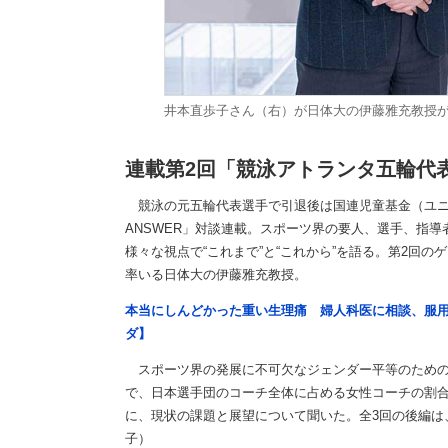
井本直歩子さん（右）が日体大の伊藤雅充教授
連載第2回「競泳アトランタ五輪代
競泳の元五輪代表選手で引退後は国連児童基金（ユニ
ANSWER」対談連載。スポーツ界の要人、選手、指
様々な視点で“これまで”と“これから”を語る。第2回
率いる日体大の伊藤雅充教授。
本当にしんどかった重い生理痛 婦人科医に相談、服
ダ】
スポーツ界の発展に不可欠なジェンダー平等のための
で、日本選手団のコーチ全体に占める女性コーチの割合
に、現状の課題と展望について聞いた。全3回の後編は
子）