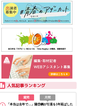
週間
月間
「本当は去年で…」陽岱鋼が引退を1年延ばした