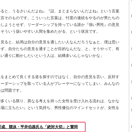
いると、うるさいんだよね』『話、まとまらないんだよね』という言葉
発言そのものです。こういった言葉は、忖度の連続をやるのが男たちの
論しようとせず、リーダーシップを持っている誰か『強い男性』の意見
、そういう扱いやすい人間を集めたがる、という状況です。
を見ると、結局は自分の意見を通したい人なんだろうなぁと、僕は思い
せず、自分たちの意見を通すことが目的なんだな、と。そうやって、有
思い通りに動かしたいという人は、結構多いんじゃないかな」
見をまとめて良くする道を探すのではなく、自分の意見を言い、反対す
リーダーシップを取っている人がプレーヤーになってしまい、みんなの
合は問題です。
多くいる限り、異なる考えを持った女性を受け入れる流れは、なかな
立場に立ちたい』という気持ち、男性優位のマインドセットが、女性を
」
育成、競泳・平井伯昌氏も「絶対大切」と賛同