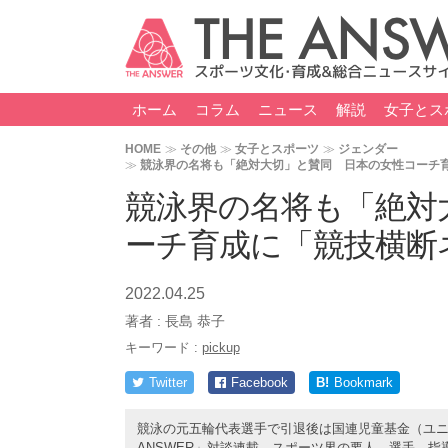
ホーム
コラム
ニュース
解説
女子とス
HOME
その他
女子とスポーツ
ジェンダー
競泳界の名将も「絶対大切」と賛同 日本の女性コーチ
競泳界の名将も「絶対
ーチ育成に「競技横断
2022.04.25
著者 :
長島 恭子
キーワード :
pickup
Twitter
Facebook
B!
Bookmark
競泳の元五輪代表選手で引退後は国連児童基金（ユニ
ANSWER」対談連載。スポーツ界の要人、選手、