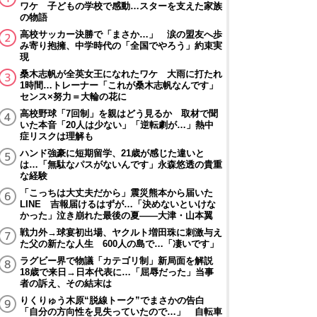
ワケ 子どもの学校で感動…スターを支えた家族
の物語
高校サッカー決勝で「まさか…」 涙の盟友へ歩
み寄り抱擁、中学時代の「全国でやろう」約束実
現
桑木志帆が全英女王になれたワケ 大雨に打たれ
1時間…トレーナー「これが桑木志帆なんです」
センス×努力＝大輪の花に
高校野球「7回制」を親はどう見るか 取材で聞
いた本音「20人は少ない」「逆転劇が…」熱中
症リスクは理解も
ハンド強豪に短期留学、21歳が感じた違いと
は…「無駄なパスがないんです」永森悠透の貴重
な経験
「こっちは大丈夫だから」震災熊本から届いた
LINE 吉報届けるはずが…「決めないといけな
かった」泣き崩れた最後の夏――大津・山本翼
戦力外→球宴初出場、ヤクルト増田珠に刺激与え
た父の新たな人生 600人の島で…「凄いです」
ラグビー界で物議「カテゴリ制」新局面を解説
18歳で来日→日本代表に…「屈辱だった」当事
者の訴え、その結末は
りくりゅう木原“脱線トーク”でまさかの告白
「自分の方向性を見失っていたので…」 自転車