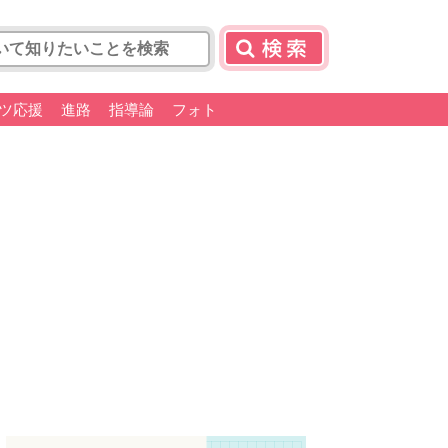
ツ応援
進路
指導論
フォト