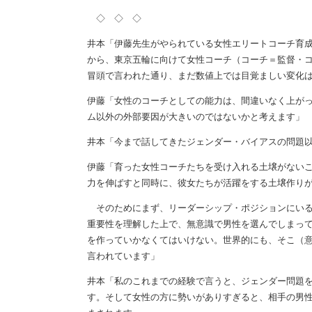
◇ ◇ ◇
井本「伊藤先生がやられている女性エリートコーチ育成
から、東京五輪に向けて女性コーチ（コーチ＝監督・
冒頭で言われた通り、まだ数値上では目覚ましい変化
伊藤「女性のコーチとしての能力は、間違いなく上が
ム以外の外部要因が大きいのではないかと考えます」
井本「今まで話してきたジェンダー・バイアスの問題
伊藤「育った女性コーチたちを受け入れる土壌がない
力を伸ばすと同時に、彼女たちが活躍をする土壌作り
そのためにまず、リーダーシップ・ポジションにいる
重要性を理解した上で、無意識で男性を選んでしまっ
を作っていかなくてはいけない。世界的にも、そこ（
言われています」
井本「私のこれまでの経験で言うと、ジェンダー問題
す。そして女性の方に勢いがありすぎると、相手の男