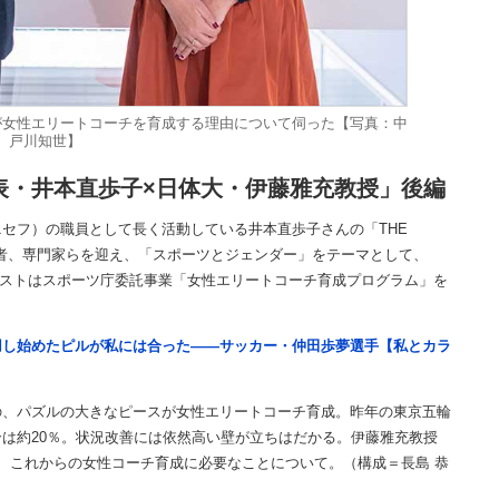
が女性エリートコーチを育成する理由について伺った【写真：中
戸川知世】
表・井本直歩子×日体大・伊藤雅充教授」後編
セフ）の職員として長く活動している井本直歩子さんの「THE
導者、専門家らを迎え、「スポーツとジェンダー」をテーマとして、
のゲストはスポーツ庁委託事業「女性エリートコーチ育成プログラム」を
用し始めたピルが私には合った――サッカー・仲田歩夢選手【私とカラ
、パズルの大きなピースが女性エリートコーチ育成。昨年の東京五輪
は約20％。状況改善には依然高い壁が立ちはだかる。伊藤雅充教授
、これからの女性コーチ育成に必要なことについて。（構成＝長島 恭