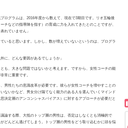
プログラムは、2016年度から数えて、現在で3期目です。リオ五輪後
コーチなどの指導陣を指す）の育成に力を入れてきたとのことですが、
は表れていません」
っていると思います。しかし、数が増えていないというのは、プログラ
以外に、どんな要因があるでしょうか」
ことも、大きな問題ではないかと考えます。ですから、女性コーチの能
が非常に重要です。
、男性たちの意識改革が必要です。彼らが女性コーチを増やすことの
ていないかなど、男女分け隔てなく能力のある人を選んでいくマインド
意思決定層のアンコンシャスバイアス）に対するアプローチが必要だと
を議論する際、大抵のトップ層の男性は、否定はしなくとも消極的で
性がどんどん逃げてしまう。トップ層の男性をどう取り込むかに頭を悩