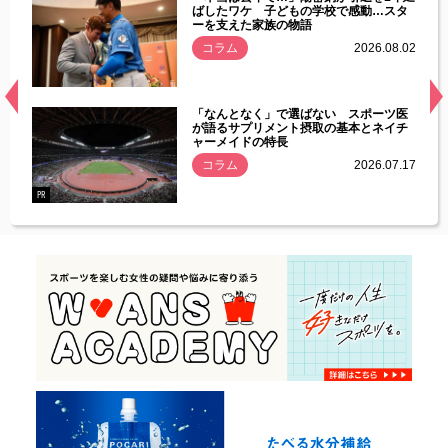
す」永
ばしたワケ 子どもの学校で感動…スタ
ーを支えた家族の物語
.08.01
コラム
2026.08.02
経異常
「なんとなく」で選ばない スポーツ医
づいた
が語るサプリメント摂取の基本とネイチ
ャーメイドの特長
コラム
2026.07.17
.07.21
PR