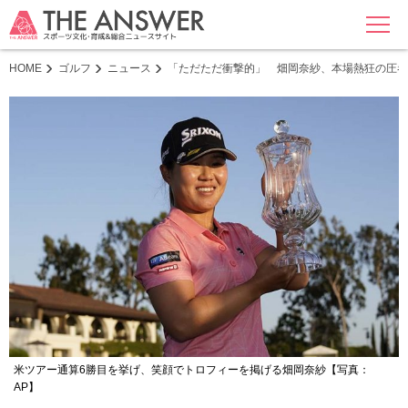
MENU
HOME
ゴルフ
ニュース
「ただただ衝撃的」 畑岡奈紗、本場熱狂の圧巻イ
米ツアー通算6勝目を挙げ、笑顔でトロフィーを掲げる畑岡奈紗【写真：
AP】