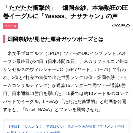
「ただただ衝撃的」 畑岡奈紗、本場熱狂の圧
巻イーグルに「Yassss、ナサチャン」の声
2022.04.25
ニュース
畑岡奈紗が見せた渾身ガッツポーズとは
米女子プロゴルフ（LPGA）ツアーのDIOインプラントLAオ
ープン最終日が24日（日本時間25日）、米カリフォルニア州ロ
サンゼルスのウィルシャーCC（6447ヤード、パー71）で行わ
れ、2位と4打差の首位で出た世界ランク12位・畑岡奈紗（アビ
ームコンサルティング）が通算15アンダーで同ツアー通算6勝
目、日米通算11勝目を挙げた。15番では約10メートルのロング
パットでイーグル。LPGAが「ただただ衝撃的」と動画を公開
すると、「Nice!! NASA」とファンを興奮させた。
【注目】「なんとなく」で選ばない スポーツ医が語るサプリメント摂取
の基本とネイチャーメイドの特長