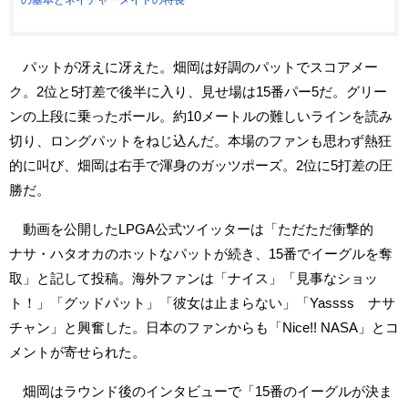
パットが冴えに冴えた。畑岡は好調のパットでスコアメー
ク。2位と5打差で後半に入り、見せ場は15番パー5だ。グリー
ンの上段に乗ったボール。約10メートルの難しいラインを読み
切り、ロングパットをねじ込んだ。本場のファンも思わず熱狂
的に叫び、畑岡は右手で渾身のガッツポーズ。2位に5打差の圧
勝だ。
動画を公開したLPGA公式ツイッターは「ただただ衝撃的
ナサ・ハタオカのホットなパットが続き、15番でイーグルを奪
取」と記して投稿。海外ファンは「ナイス」「見事なショッ
ト！」「グッドパット」「彼女は止まらない」「Yassss ナサ
チャン」と興奮した。日本のファンからも「Nice!! NASA」とコ
メントが寄せられた。
畑岡はラウンド後のインタビューで「15番のイーグルが決ま