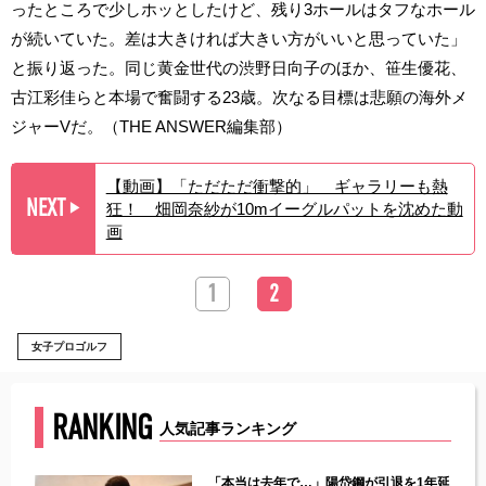
ったところで少しホッとしたけど、残り3ホールはタフなホール
が続いていた。差は大きければ大きい方がいいと思っていた」
と振り返った。同じ黄金世代の渋野日向子のほか、笹生優花、
古江彩佳らと本場で奮闘する23歳。次なる目標は悲願の海外メ
ジャーVだ。（THE ANSWER編集部）
【動画】「ただただ衝撃的」 ギャラリーも熱
NEXT
狂！ 畑岡奈紗が10mイーグルパットを沈めた動
▶︎
画
1
2
女子プロゴルフ
RANKING
人気記事ランキング
じた違
「本当は去年で…」陽岱鋼が引退を1年延