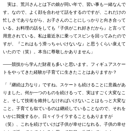
実は、荒川さんとは下の娘が同い年で、習い事も一緒なんで
す。なので、よく顔を合わせて話をするのですが、これだけの
忙しさでありながら、お子さんのことにしっかりと向き合って
いる。お料理の話をしても『子供がこれ好きだから』と言って
用意されている。私は最近氷に乗ってスピンを回ってみたので
すが、『これはもう滑っちゃいけないな』と思うくらい衰えて
いたので（笑）。本当に尊敬しかありません」
――競技から学んだ財産も多いと思います。フィギュアスケー
トをやってきた経験が子育てに生きたことはありますか？
「『継続は力なり』ですね。スケートも続けることに意義があ
りました。何か一つのものを続けるって、実はすごく大変なこ
と。そして技術を維持しなければいけないことはもっと大変な
こと。子育ても似ているのは継続していることなので、それを
いかに我慢するか。日々イライラすることもありますが
（笑）、これを続けていけば子供が幸せになれる。子供の幸せ