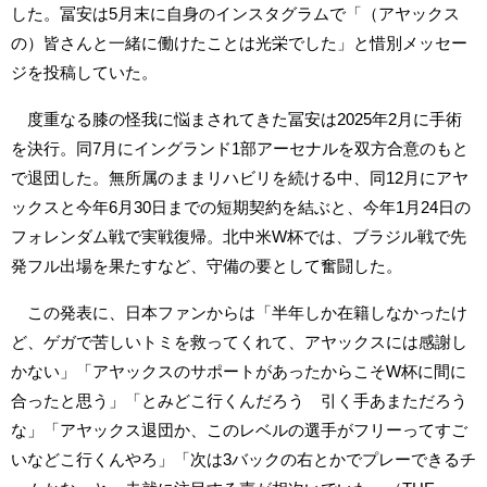
した。冨安は5月末に自身のインスタグラムで「（アヤックス
の）皆さんと一緒に働けたことは光栄でした」と惜別メッセー
ジを投稿していた。
度重なる膝の怪我に悩まされてきた冨安は2025年2月に手術
を決行。同7月にイングランド1部アーセナルを双方合意のもと
で退団した。無所属のままリハビリを続ける中、同12月にアヤ
ックスと今年6月30日までの短期契約を結ぶと、今年1月24日の
フォレンダム戦で実戦復帰。北中米W杯では、ブラジル戦で先
発フル出場を果たすなど、守備の要として奮闘した。
この発表に、日本ファンからは「半年しか在籍しなかったけ
ど、ゲガで苦しいトミを救ってくれて、アヤックスには感謝し
かない」「アヤックスのサポートがあったからこそW杯に間に
合ったと思う」「とみどこ行くんだろう 引く手あまただろう
な」「アヤックス退団か、このレベルの選手がフリーってすご
いなどこ行くんやろ」「次は3バックの右とかでプレーできるチ