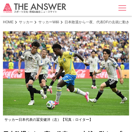
MENU
HOME
サッカー
サッカーW杯
日本敗退から一夜、代表DFの去就に動き
サッカー日本代表の冨安健洋（左）【写真：ロイター】