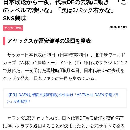
日本敗退から一夜、代表DFの去就に動き 「こ
のレベルで凄いな」「次は3バック右かな」
SNS興味
2026.07.01
サッカーW杯
アヤックスが冨安健洋の退団を発表
サッカー日本代表は29日（日本時間30日）、北中米ワールド
カップ（W杯）の決勝トーナメント（T）1回戦でブラジルに1-2
で敗れた。一夜明けた現地時間6月30日、日本代表DFの去就を
クラブが発表。日本ファンの注目を集めている。
【PR】DAZNを半額で視聴可能な学生向け「ABEMA de DAZN 学割プラ
ン」が新登場！
オランダ1部アヤックスは、日本代表DF冨安健洋が契約満了
に伴いクラブを退団することが決まったと、公式サイトで発表