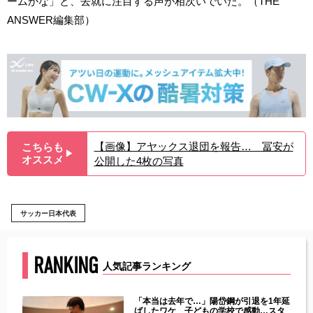
ームかな」と、去就に注目する声が相次いでいた。（THE
ANSWER編集部）
【画像】アヤックス退団を報告… 冨安が
こちらも
▶︎
オススメ
公開した4枚の写真
サッカー日本代表
RANKING
人気記事ランキング
じた違
「本当は去年で…」陽岱鋼が引退を1年延
す」永
ばしたワケ 子どもの学校で感動…スタ