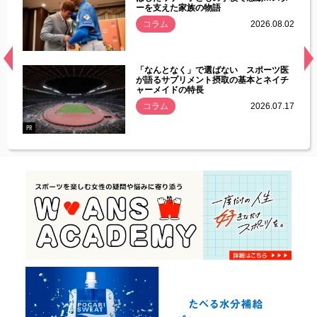
ーを支えた家族の物語
.08.01
コラム
2026.08.02
経異常
「なんとなく」で選ばない スポーツ医
づいた
が語るサプリメント摂取の基本とネイチ
ャーメイドの特長
コラム
2026.07.17
.07.21
PR