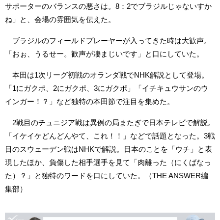
サポーターのバランスの悪さは。8：2でブラジルじゃないすか
ね」と、会場の雰囲気を伝えた。
ブラジルのフィールドプレーヤーが入ってきた時は大歓声。
「おぉ、うるせー。歓声が凄まじいです」と口にしていた。
本田は1次リーグ初戦のオランダ戦でNHK解説として登場。
「1にガクポ、2にガクポ、3にガクポ」「イチキュウサンのウ
インガー！？」など独特の本田節で注目を集めた。
2戦目のチュニジア戦は異例の局またぎで日本テレビで解説。
「イケイケどんどんやて、これ！！」などで話題となった。3戦
目のスウェーデン戦はNHKで解説。日本のことを「ウチ」と表
現したほか、負傷した相手選手を見て「肉離った（にくばなっ
た）？」と独特のワードを口にしていた。（THE ANSWER編
集部）