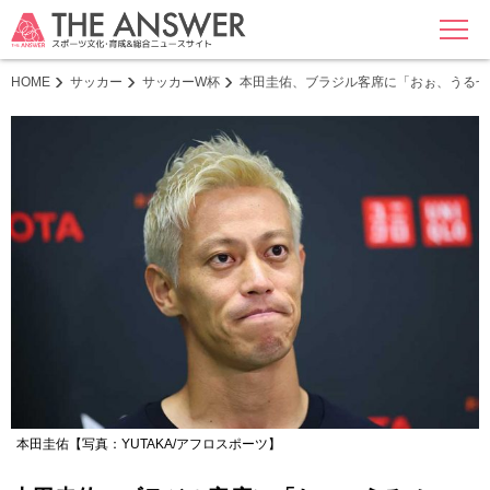
MENU
HOME
サッカー
サッカーW杯
本田圭佑、ブラジル客席に「おぉ、うるせ
本田圭佑【写真：YUTAKA/アフロスポーツ】