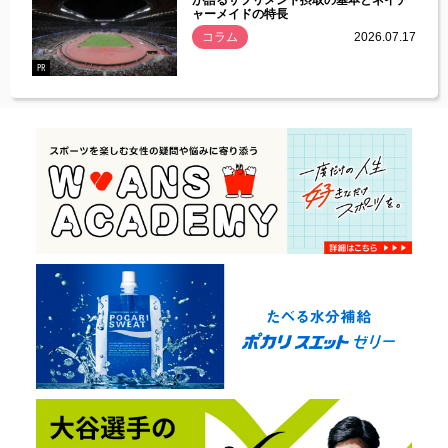
づいた
が語るサプリメント摂取の基本とネイチ
ャーメイドの特長
コラム
2026.07.17
.07.21
PR