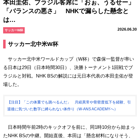
本田圭佑、ブラジル客席に「おぉ、うるせー」
「バランスの悪さ」 NHKで漏らした懸念と
は…
2026.06.30
サッカーW杯
サッカー北中米W杯
サッカー北中米ワールドカップ（W杯）で森保一監督が率い
る日本は29日（日本時間30日）、決勝トーナメント1回戦でブ
ラジルと対戦。NHK BSの解説には元日本代表の本田圭佑が登
場した。
【注目】「この体重でも跳べるんだ」 月経異常や骨密度低下を経験、引
退後に気づいた数字に縛られない体作り（W-ANS ACADEMYへ）
日本時間午前2時のキックオフを前に、同1時10分から始まっ
たNHK BSの中継。開始直後、本田は「懸念材料になりそう、