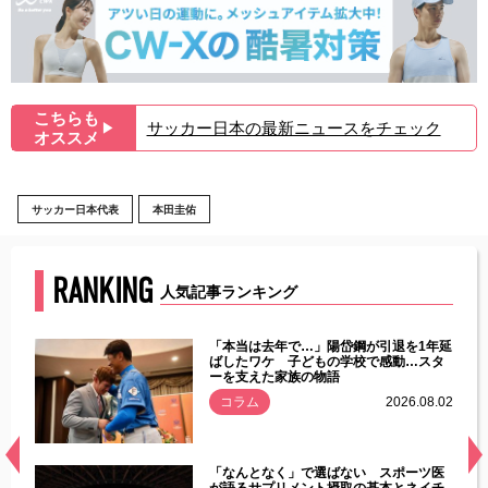
こちらも
サッカー日本の最新ニュースをチェック
▶︎
オススメ
サッカー日本代表
本田圭佑
RANKING
人気記事ランキング
じた違
「本当は去年で…」陽岱鋼が引退を1年延
す」永
ばしたワケ 子どもの学校で感動…スタ
ーを支えた家族の物語
.08.01
コラム
2026.08.02
経異常
「なんとなく」で選ばない スポーツ医