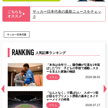
サッカー日本代表の最新ニュースをチェッ
こちらも
▶︎
オススメ
ク
サッカー日本代表
RANKING
人気記事ランキング
じた違
「本当は去年で…」陽岱鋼が引退を1年延
す」永
ばしたワケ 子どもの学校で感動…スタ
ーを支えた家族の物語
.08.01
コラム
2026.08.02
経異常
「なんとなく」で選ばない スポーツ医
づいた
が語るサプリメント摂取の基本とネイチ
ャーメイドの特長
コラム
2026.07.17