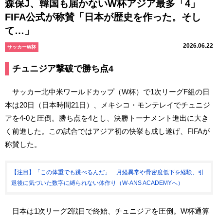
森保J、韓国も届かないW杯アジア最多「4」
FIFA公式が称賛「日本が歴史を作った。そし
て…」
2026.06.22
サッカーW杯
チュニジア撃破で勝ち点4
サッカー北中米ワールドカップ（W杯）で1次リーグF組の日
本は20日（日本時間21日）、メキシコ・モンテレイでチュニジ
アを4-0と圧倒。勝ち点を4とし、決勝トーナメント進出に大き
く前進した。この試合ではアジア初の快挙も成し遂げ、FIFAが
称賛した。
【注目】「この体重でも跳べるんだ」 月経異常や骨密度低下を経験、引
退後に気づいた数字に縛られない体作り（W-ANS ACADEMYへ）
日本は1次リーグ2戦目で終始、チュニジアを圧倒。W杯通算