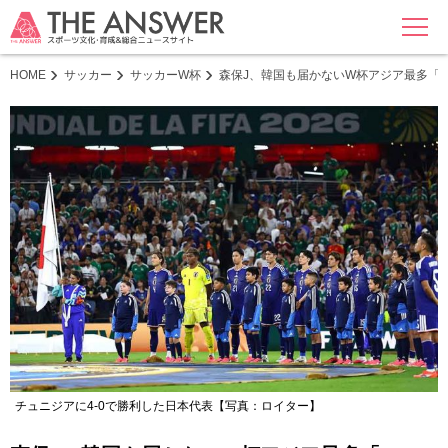
MENU
HOME
サッカー
サッカーW杯
森保J、韓国も届かないW杯アジア最多「4
チュニジアに4-0で勝利した日本代表【写真：ロイター】