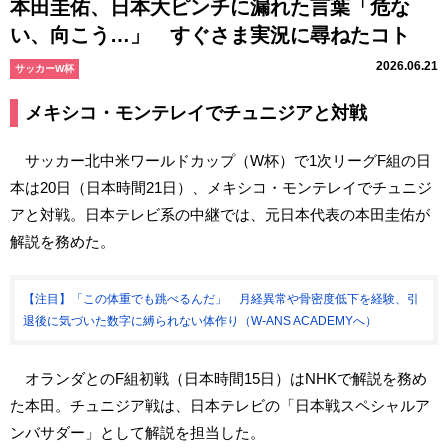
本田圭佑、日本大ピンチに漏れた言葉「危な
い、向こう…」 すぐさま実況に尋ねたコト
2026.06.21
サッカーW杯
メキシコ・モンテレイでチュニジアと対戦
サッカー北中米ワールドカップ（W杯）で1次リーグF組の日
本は20日（日本時間21日）、メキシコ・モンテレイでチュニジ
アと対戦。日本テレビ系の中継では、元日本代表の本田圭佑が
解説を務めた。
【注目】「この体重でも跳べるんだ」 月経異常や骨密度低下を経験、引
退後に気づいた数字に縛られない体作り（W-ANS ACADEMYへ）
オランダとのF組初戦（日本時間15日）はNHKで解説を務め
た本田。チュニジア戦は、日本テレビの「日本戦スペシャルア
ンバサダー」として解説を担当した。