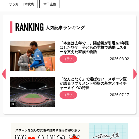
サッカー日本代表
本田圭佑
RANKING
人気記事ランキング
じた違
「本当は去年で…」陽岱鋼が引退を1年延
す」永
ばしたワケ 子どもの学校で感動…スタ
ーを支えた家族の物語
.08.01
コラム
2026.08.02
経異常
「なんとなく」で選ばない スポーツ医
づいた
が語るサプリメント摂取の基本とネイチ
ャーメイドの特長
コラム
2026.07.17
.07.21
PR