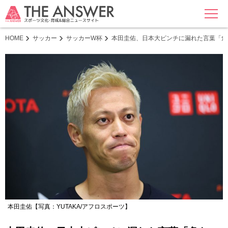
MENU
HOME
サッカー
サッカーW杯
本田圭佑、日本大ピンチに漏れた言葉「危
本田圭佑【写真：YUTAKA/アフロスポーツ】