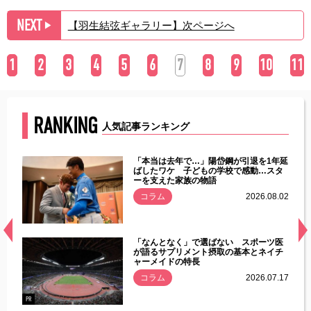
NEXT
【羽生結弦ギャラリー】次ページへ
▶︎
1
2
3
4
5
6
7
8
9
10
11
RANKING
人気記事ランキング
じた違
「本当は去年で…」陽岱鋼が引退を1年延
す」永
ばしたワケ 子どもの学校で感動…スタ
ーを支えた家族の物語
.08.01
コラム
2026.08.02
経異常
「なんとなく」で選ばない スポーツ医
づいた
が語るサプリメント摂取の基本とネイチ
ャーメイドの特長
コラム
2026.07.17
.07.21
PR