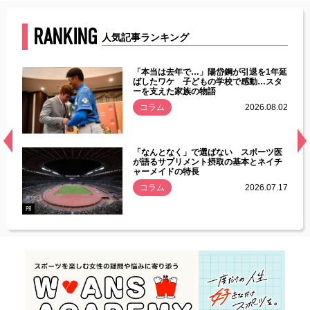
RANKING
人気記事ランキング
じた違
「本当は去年で…」陽岱鋼が引退を1年延
す」永
ばしたワケ 子どもの学校で感動…スタ
ーを支えた家族の物語
.08.01
コラム
2026.08.02
経異常
「なんとなく」で選ばない スポーツ医
づいた
が語るサプリメント摂取の基本とネイチ
ャーメイドの特長
コラム
2026.07.17
.07.21
PR