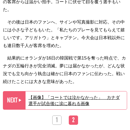
の客席からは温かい拍手。コートに伏せて顔を覆う選手もい
た。
その後は日本のファンへ、サインや写真撮影に対応。その中
には小さな子どももいた。「私たちのプレーを見てもらえて嬉
しいです。アリガトウ」とキャプテン。今大会は日本戦以外に
も連日数千人が客席を埋めた。
結果的にオランダが16日の韓国戦で第1Sを奪った時点で、カ
ナダの五輪行きが完全消滅。夢には届かなかったが、どんな状
況でも立ち向かう執念は確かに日本のファンに伝わった。戦い
続けたことには大きな意味があった。
【画像】「コートでは泣かなかった」 カナダ
NEXT
▶︎
選手が試合後に涙に暮れる画像
1
2