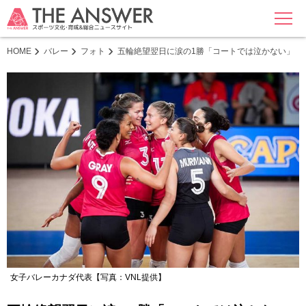
MENU
HOME
バレー
フォト
五輪絶望翌日に涙の1勝「コートでは泣かない」 バ
女子バレーカナダ代表【写真：VNL提供】