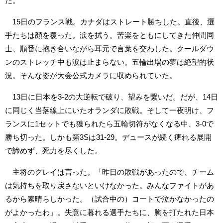
た。
15日のフランス戦。カナダはストレート勝ちした。直後、選
手たちは顔を覆った。涙を拭う。苦楽をともにしてきた仲間同
士、順番に抱き合いながら耳元で言葉を交わした。クールダウ
ンのストレッチ中も涙は止まらない。五輪出場の夢は絶望的状
況。そんな姿が大会公式カメラに収められていた。
13日に日本を3-2の大逆転で破り、望みを繋いだ。だが、14日
に同じく当落線上にいたオランダに敗戦。そして一夜明け、フ
ランスに1セットでも獲られたら五輪切符がなくなる中、3-0で
勝ち切った。しかも第3Sは31-29。デュースが続く痺れる展開
で諦めず、死力を尽くした。
主将のグレイは言った。「昨日の敗戦があったので、チーム
は気持ちを取り戻さないといけなかった。みんなファイトがあ
るから素晴らしかった。（試合中の）コートで泣かなかったの
がよかったわ」。失意に暮れる選手たちに、胸を打たれた日本