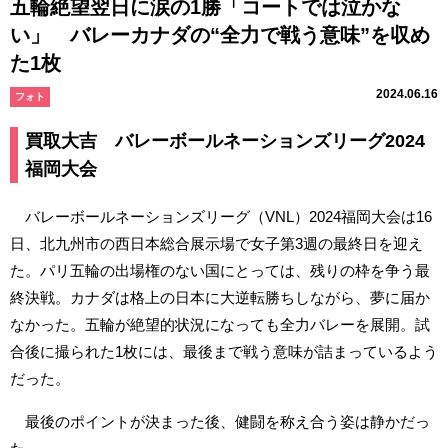
五輪絶望翌日に涙の1勝「コートでは泣かな
い」 バレーカナダの“全力で戦う意味”を収め
た1枚
2024.06.16
フォト
買取大吉 バレーボールネーションズリーグ2024
福岡大会
バレーボールネーションズリーグ（VNL）2024福岡大会は16
日、北九州市の西日本総合展示場で女子第3週の最終日を迎え
た。パリ五輪の出場権のない国にとっては、残りの枠を争う最
終決戦。カナダは格上の日本に大逆転勝ちしながら、夢に届か
なかった。五輪が絶望的状況になっても全力バレーを展開。試
合後に撮られた1枚には、最後まで戦う意味が詰まっているよう
だった。
最後のポイントが決まった後、健闘を称え合う姿は静かだっ