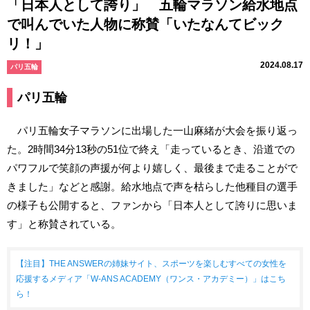
「日本人として誇り」 五輪マラソン給水地点
で叫んでいた人物に称賛「いたなんてビック
リ！」
2024.08.17
パリ五輪
パリ五輪
パリ五輪女子マラソンに出場した一山麻緒が大会を振り返っ
た。2時間34分13秒の51位で終え「走っているとき、沿道での
パワフルで笑顔の声援が何より嬉しく、最後まで走ることがで
きました」などと感謝。給水地点で声を枯らした他種目の選手
の様子も公開すると、ファンから「日本人として誇りに思いま
す」と称賛されている。
【注目】THE ANSWERの姉妹サイト、スポーツを楽しむすべての女性を
応援するメディア「W-ANS ACADEMY（ワンス・アカデミー）」はこち
ら！