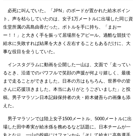
必死に叫んでいた。「JPN」のボードが置かれた給水ポイン
ト。声を枯らしていたのは、女子1万メートルに出場した同じ資
生堂所属の高島由香だった。ボトルを手に持ち、「まおー
ー！！」と大きく手を振って居場所をアピール。過酷な競技で
給水に失敗すれば結果を大きく左右することもあるだけに、大
事な役目を全うしていた。
インスタグラムに動画を公開した一山は、文面で「走ってい
るとき、沿道でのパワフルで笑顔の声援が何より嬉しく、最後
まで走ることができました。日本の方はもちろん、世界中の皆
さんに応援頂きました。本当にありがとうございました」と投
稿。男子マラソン日本記録保持者の夫・鈴木健吾らの画像も添
えた。
男子マラソンでは陸上女子1500メートル、5000メートルに出
場した田中希実が給水係を務めるなど話題に。日本チームが一
丸となり、一山の投稿にはファンから「そして給水に高島選手