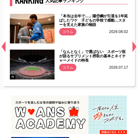
RANKING
人気記事ランキング
じた違
「本当は去年で…」陽岱鋼が引退を1年延
す」永
ばしたワケ 子どもの学校で感動…スタ
ーを支えた家族の物語
.08.01
コラム
2026.08.02
経異常
「なんとなく」で選ばない スポーツ医
づいた
が語るサプリメント摂取の基本とネイチ
ャーメイドの特長
コラム
2026.07.17
.07.21
PR