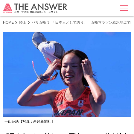
MENU
HOME
陸上
パリ五輪
「日本人として誇り」 五輪マラソン給水地点で叫
一山麻緒【写真：産経新聞社】