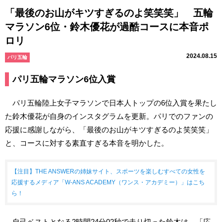
「最後のお山がキツすぎるのよ笑笑笑」 五輪
マラソン6位・鈴木優花が過酷コースに本音ポ
ロリ
2024.08.15
パリ五輪
パリ五輪マラソン6位入賞
パリ五輪陸上女子マラソンで日本人トップの6位入賞を果たし
た鈴木優花が自身のインスタグラムを更新。パリでのファンの
応援に感謝しながら、「最後のお山がキツすぎるのよ笑笑笑」
と、コースに対する素直すぎる本音を明かした。
【注目】THE ANSWERの姉妹サイト、スポーツを楽しむすべての女性を
応援するメディア「W-ANS ACADEMY（ワンス・アカデミー）」はこち
ら！
自己ベストとなる2時間24分02秒で走り切った鈴木は、「応