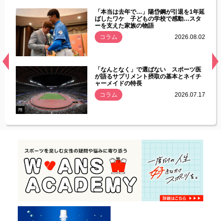
じた違
「本当は去年で…」陽岱鋼が引退を1年延
す」永
ばしたワケ 子どもの学校で感動…スタ
ーを支えた家族の物語
.08.01
コラム
2026.08.02
経異常
「なんとなく」で選ばない スポーツ医
づいた
が語るサプリメント摂取の基本とネイチ
ャーメイドの特長
コラム
2026.07.17
.07.21
PR