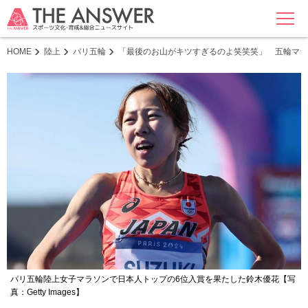
MENU
HOME
陸上
パリ五輪
「最後のお山がキツすぎるのよ笑笑笑」 五輪マラ
パリ五輪陸上女子マラソンで日本人トップの6位入賞を果たした鈴木優花【写
真：Getty Images】