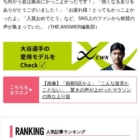
ち向かう姿は最高にかっこよかったです！」「熱くなる走りを
ありがとうございました！」「お疲れ様！とってもかっこよか
ったよ」「入賞おめでとう」など、SNS上のファンから称賛の
声が集まっていた。（THE ANSWER編集部）
【画像】「箱根5区かよ」「こんな坂見た
こちらも
ことない」 驚きの声が上がったマラソン
▶︎
オススメ
の急な上り坂
RANKING
人気記事ランキング