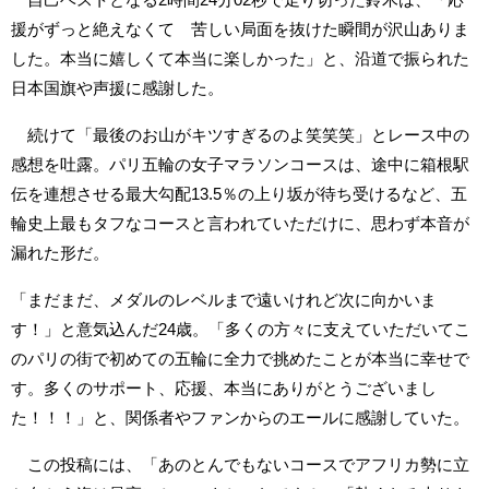
援がずっと絶えなくて 苦しい局面を抜けた瞬間が沢山ありま
した。本当に嬉しくて本当に楽しかった」と、沿道で振られた
日本国旗や声援に感謝した。
続けて「最後のお山がキツすぎるのよ笑笑笑」とレース中の
感想を吐露。パリ五輪の女子マラソンコースは、途中に箱根駅
伝を連想させる最大勾配13.5％の上り坂が待ち受けるなど、五
輪史上最もタフなコースと言われていただけに、思わず本音が
漏れた形だ。
「まだまだ、メダルのレベルまで遠いけれど次に向かいま
す！」と意気込んだ24歳。「多くの方々に支えていただいてこ
のパリの街で初めての五輪に全力で挑めたことが本当に幸せで
す。多くのサポート、応援、本当にありがとうございまし
た！！！」と、関係者やファンからのエールに感謝していた。
この投稿には、「あのとんでもないコースでアフリカ勢に立