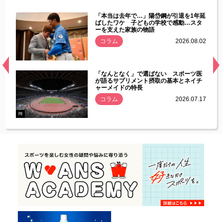
じた違
「本当は去年で…」陽岱鋼が引退を1年延
す」永
ばしたワケ 子どもの学校で感動…スタ
ーを支えた家族の物語
.08.01
コラム
2026.08.02
経異常
「なんとなく」で選ばない スポーツ医
づいた
が語るサプリメント摂取の基本とネイチ
ャーメイドの特長
コラム
2026.07.17
.07.21
PR