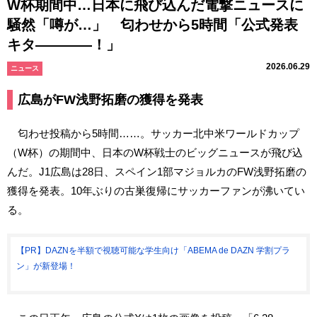
W杯期間中…日本に飛び込んだ電撃ニュースに
騒然「噂が…」 匂わせから5時間「公式発表
キタ――――！」
2026.06.29
ニュース
広島がFW浅野拓磨の獲得を発表
匂わせ投稿から5時間……。サッカー北中米ワールドカップ
（W杯）の期間中、日本のW杯戦士のビッグニュースが飛び込
んだ。J1広島は28日、スペイン1部マジョルカのFW浅野拓磨の
獲得を発表。10年ぶりの古巣復帰にサッカーファンが沸いてい
る。
【PR】DAZNを半額で視聴可能な学生向け「ABEMA de DAZN 学割プラ
ン」が新登場！