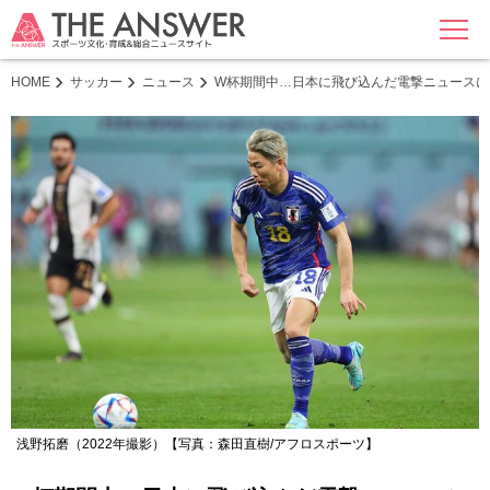
MENU
HOME
サッカー
ニュース
W杯期間中…日本に飛び込んだ電撃ニュースに
浅野拓磨（2022年撮影）【写真：森田直樹/アフロスポーツ】