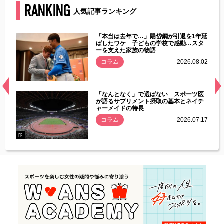
RANKING
人気記事ランキング
じた違
「本当は去年で…」陽岱鋼が引退を1年延
す」永
ばしたワケ 子どもの学校で感動…スタ
ーを支えた家族の物語
.08.01
コラム
2026.08.02
経異常
「なんとなく」で選ばない スポーツ医
づいた
が語るサプリメント摂取の基本とネイチ
ャーメイドの特長
コラム
2026.07.17
.07.21
PR