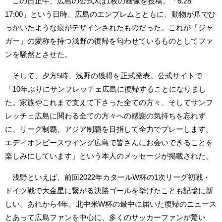
この日正午、広島の公式Xは1枚の画像を投稿。「6.28
17:00」という日時、広島のエンブレムとともに、動物が爪でひ
っかいたような痕がデザインされたものだった。これが「ジャ
ガー」の愛称を持つ浅野の復帰を匂わせているものとしてファ
ンを騒然とさせた。
そして、夕方5時、浅野の獲得を正式発表。公式サイトで
「10年ぶりにサンフレッチェ広島に復帰することになりまし
た。家族やこれまで支えて下さった全ての方々、そしてサンフ
レッチェ広島に関わる全ての方々への感謝の気持ちを忘れず
に、リーグ制覇、アジア制覇を目指して全力でプレーします。
エディオンピースウイング広島で皆さんにお会いできることを
楽しみにしています」という本人のメッセージが掲載された。
浅野といえば、前回2022年カタールW杯の1次リーグ初戦・
ドイツ戦で大金星に繋がる決勝ゴールを挙げたことも記憶に新
しい。あれから4年、北中米W杯の最中に届いた復帰のニュース
とあって広島ファンを中心に、多くのサッカーファンが驚い