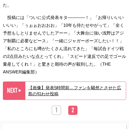
た。
投稿には「ついに公式発表キタ――――！」「お帰りいいい
いいい」「ぅぉぉおおおお」「10年も待たせやがって」「全く
予想もしとりませんでしたアーー」「大舞台に強い浅野はアジ
ア制覇に必要なピース」「一緒にジャガーポーズしたい！！」
「私のところにも噂がたくさん流れてきた」「毎試合ドイツ戦
の2点目みたいな点とってくれ」「スピード違反での足でゴール
量産してくれ！」と驚きと期待の声が殺到した。（THE
ANSWER編集部）
【画像】発表5時間前…ファンを騒然とさせた広
NEXT
▶︎
島の匂わせ投稿
1
2