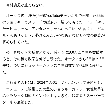
今村旋風が止まらない。
オークス後、JRAが公式YouTubeチャンネルで公開した22歳
のジョッキーカメラ。「やばぁい、勝ってもうたー！」「やっ
たーピエちゃん、アンタいっちゃんかっこいいわぁ！」「ピエ
ちゃんありがとう、夢見たみたいやなあ」などと22歳の歓喜が
収められていた。
公開直後から大反響となり、瞬く間に100万回再生を突破す
ると、その後も数字を伸ばし続けた。オークスから9日後の2日
午後、ついにジョッキーカメラの再生回数で歴代1位に躍り出
た。
これまでの1位は、2024年のG1・ジャパンカップを勝利した
ドウデュースに騎乗した武豊のジョッキーカメラ。女性騎手初
のクラシック制覇のインパクトは大きく、競馬界のスーパース
ターすら凌駕した。