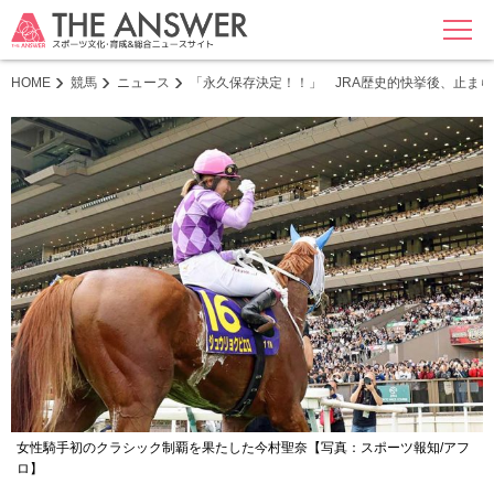
MENU
HOME
競馬
ニュース
「永久保存決定！！」 JRA歴史的快挙後、止ま
女性騎手初のクラシック制覇を果たした今村聖奈【写真：スポーツ報知/アフ
ロ】