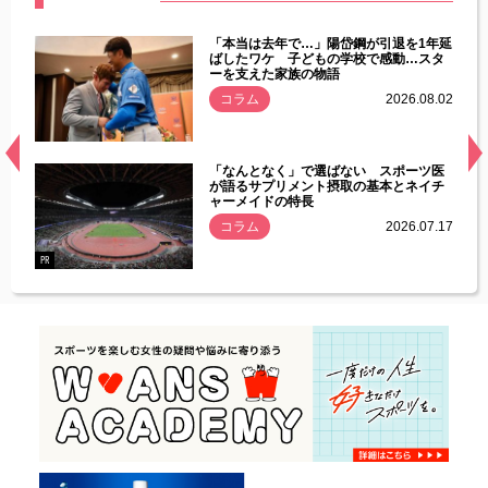
じた違
「本当は去年で…」陽岱鋼が引退を1年延
す」永
ばしたワケ 子どもの学校で感動…スタ
ーを支えた家族の物語
.08.01
コラム
2026.08.02
経異常
「なんとなく」で選ばない スポーツ医
づいた
が語るサプリメント摂取の基本とネイチ
ャーメイドの特長
コラム
2026.07.17
.07.21
PR