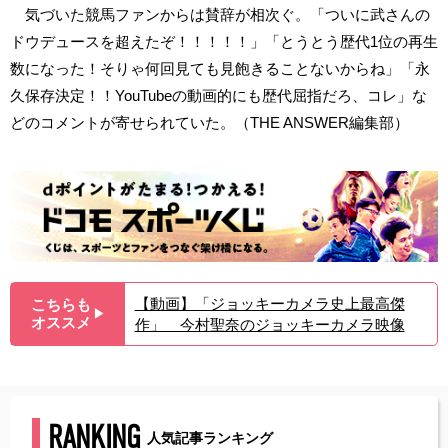
気づいた競馬ファンからは賛辞が相次ぐ。「ついに武さんの
ドウデュースを超えたぞ！！！！！」「とうとう歴代1位の再生
数になった！そりゃ何回見ても見飽きることないからね」「永
久保存決定！！YouTubeの動画的にも歴代屈指だろ、コレ」な
どのコメントが寄せられていた。（THE ANSWER編集部）
【動画】「ジョッキーカメラ史上最高傑
こちらも
▶︎
オススメ
作」 今村聖奈のジョッキーカメラ映像
RANKING
人気記事ランキング