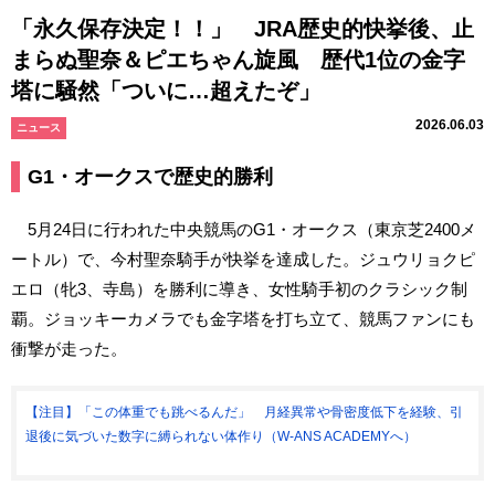
「永久保存決定！！」 JRA歴史的快挙後、止
まらぬ聖奈＆ピエちゃん旋風 歴代1位の金字
塔に騒然「ついに…超えたぞ」
2026.06.03
ニュース
G1・オークスで歴史的勝利
5月24日に行われた中央競馬のG1・オークス（東京芝2400メ
ートル）で、今村聖奈騎手が快挙を達成した。ジュウリョクピ
エロ（牝3、寺島）を勝利に導き、女性騎手初のクラシック制
覇。ジョッキーカメラでも金字塔を打ち立て、競馬ファンにも
衝撃が走った。
【注目】「この体重でも跳べるんだ」 月経異常や骨密度低下を経験、引
退後に気づいた数字に縛られない体作り（W-ANS ACADEMYへ）