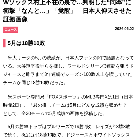
Wソックス村上不在の裏で…判明した“同率”に
衝撃「なんと…」「覚醒」 日本人仰天させた
証拠画像
2026.06.02
ニュース
5月は18勝10敗
米大リーグの5月の成績が、日本人ファンの間で話題となって
いる。大谷翔平投手らを擁し、ワールドシリーズ3連覇を狙うド
ジャースと昨季まで3年連続でシーズン100敗以上を喫していた
チームが同じ18勝10敗だった。
米スポーツ専門局「FOXスポーツ」のMLB専門Xは1日（日本
時間2日）、「君の推しチームは5月にどんな成績を収めた？」
として、全30チームの5月成績の画像を投稿した。
5月の勝率トップはブルワーズで19勝7敗、レイズが18勝8敗
で続く。3位には18勝10敗で、ドジャースとホワイトソックス