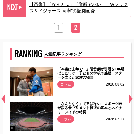
【画像】「なんと…」「覚醒ヤバい」 Wソック
NEXT
▶︎
ス＆ドジャース“同率”の証拠画像
1
2
RANKING
人気記事ランキング
じた違
「本当は去年で…」陽岱鋼が引退を1年延
す」永
ばしたワケ 子どもの学校で感動…スタ
ーを支えた家族の物語
.08.01
コラム
2026.08.02
経異常
「なんとなく」で選ばない スポーツ医
づいた
が語るサプリメント摂取の基本とネイチ
ャーメイドの特長
コラム
2026.07.17
.07.21
PR