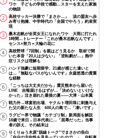
ワケ 子どもの学校で感動…スターを支えた家族
の物語
高校サッカー決勝で「まさか…」 涙の盟友へ歩
み寄り抱擁、中学時代の「全国でやろう」約束実
現
桑木志帆が全英女王になれたワケ 大雨に打たれ
1時間…トレーナー「これが桑木志帆なんです」
センス×努力＝大輪の花に
高校野球「7回制」を親はどう見るか 取材で聞
いた本音「20人は少ない」「逆転劇が…」熱中
症リスクは理解も
ハンド強豪に短期留学、21歳が感じた違いと
は…「無駄なパスがないんです」永森悠透の貴重
な経験
「こっちは大丈夫だから」震災熊本から届いた
LINE 吉報届けるはずが…「決めないといけな
かった」泣き崩れた最後の夏――大津・山本翼
戦力外→球宴初出場、ヤクルト増田珠に刺激与え
た父の新たな人生 600人の島で…「凄いです」
ラグビー界で物議「カテゴリ制」新局面を解説
18歳で来日→日本代表に…「屈辱だった」当事
者の訴え、その結末は
りくりゅう木原“脱線トーク”でまさかの告白
「自分の方向性を見失っていたので…」 自転車