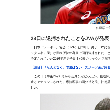
佐藤駿一
28日に逮捕されたことをJVAが発表
日本バレーボール協会（JVA）は28日、男子日本代
ッグス名古屋）が薬物所持の容疑で同日逮捕されたこ
予定されていた2026年度男子日本代表のキックオフ記
【注目】「なんとなく」で選ばない スポーツ医が語
この日は午後2時30分から会見予定だったが、報道陣
止とアナウンスされた。専務理事の國分裕之氏、技術
した。