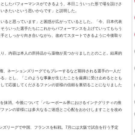
りとしたパフォーマンスができるよう、本日こういった形で場を設けさ
ていきたいという思いからです」と説明した。
いると思っています」と困惑が広がっているとした。「今、日本代表
、そういった選手たちにこれからパフォーマンスを上げていってもらう
選手としっかり向き合いながら、改めてスタートできるように今後取り
り、内容は本人の所持品から薬物が見つかりましたとのこと。結果的
手権、ネーションズリーグでもプレーするなど期待される選手の一人だ
いる」とし、「このような事象が生じたことを厳粛に受け止めるととも
そして応援してくださるファンの皆様の信頼を裏切ることになりました
録を抹消。今後について「バレーボール界におけるインテグリティの推
びファンの皆様には多大なるご迷惑とご心配をおかけしますことを改め
ンズリーグで中国、フランスを転戦。7月には大阪で試合を行う予定