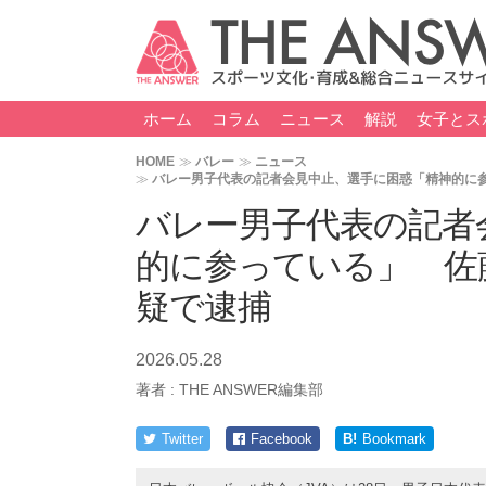
ホーム
コラム
ニュース
解説
女子とス
HOME
バレー
ニュース
バレー男子代表の記者会見中止、選手に困惑「精神的に
バレー男子代表の記者
的に参っている」 佐
疑で逮捕
2026.05.28
著者 :
THE ANSWER編集部
Twitter
Facebook
B!
Bookmark