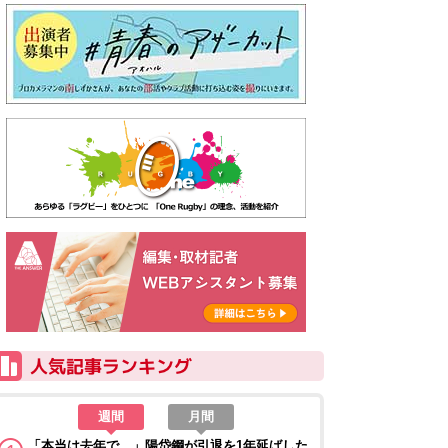
週間
月間
「本当は去年で…」陽岱鋼が引退を1年延ばした