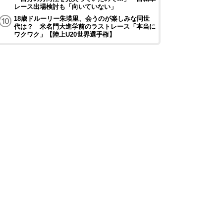
レース出場検討も「向いていない」
18歳ドルーリー朱瑛里、会うのが楽しみな同世
代は？ 米名門大進学前のラストレース「本当に
ワクワク」【陸上U20世界選手権】