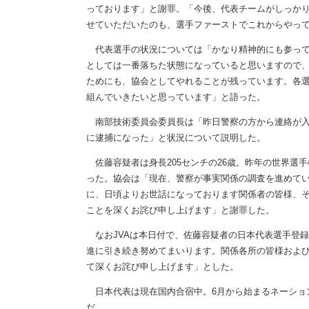
っております」と謝罪。「今後、代表チームがしっか
せていただいたのも、選手ファーストでこれからやっ
代表選手の状況については「かなり精神的にも参って
としては一番落ちた状態になっていると思いますので
ためにも、協会としてやれることが残っています。各
組んでいきたいと思っています」と語った。
南部技術委員会委員長は「昨日警察の方から連絡が入
に逮捕になった」と状況について説明した。
佐藤容疑者は身長205センチの26歳。昨年の世界選
った。協会は「現在、警察が事実関係の調査を進めて
に、日頃よりお世話になっております関係者の皆様、
ことを深くお詫び申し上げます」と謝罪した。
なおJVAは本日付で、佐藤容疑者の日本代表選手登
進に引き続き努めてまいります。関係各所の皆様およ
て深くお詫び申し上げます」とした。
日本代表は現在国内合宿中。6月から始まるネーショ
だ。