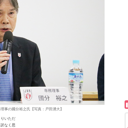
務理事の國分裕之氏【写真：戸田湧大】
りいただ
し訳なく思