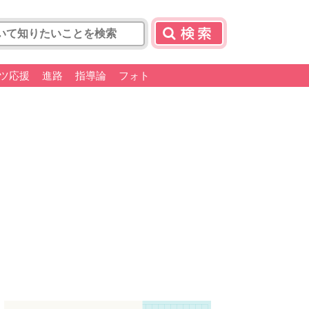
ツ応援
進路
指導論
フォト