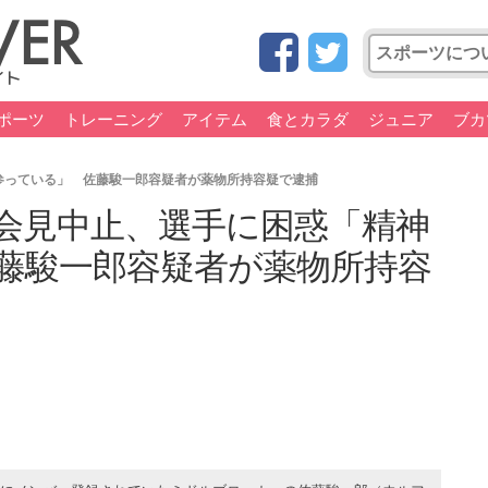
ポーツ
トレーニング
アイテム
食とカラダ
ジュニア
ブカ
参っている」 佐藤駿一郎容疑者が薬物所持容疑で逮捕
会見中止、選手に困惑「精神
藤駿一郎容疑者が薬物所持容