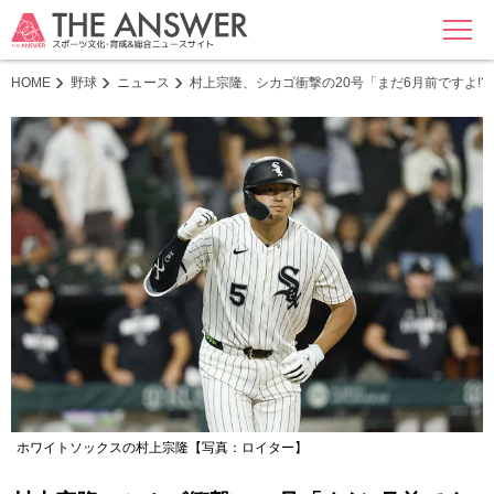
MENU
HOME
野球
ニュース
村上宗隆、シカゴ衝撃の20号「まだ6月前ですよ!
ホワイトソックスの村上宗隆【写真：ロイター】