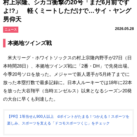
村上宗隆、シカゴ衝撃の20号「まだ6月前です
よ!?」 軽くミートしただけで…サイ・ヤング
男仰天
2026.05.28
ニュース
本拠地ツインズ戦
米大リーグ・ホワイトソックスの村上宗隆内野手が27日（日
本時間28日）、本拠地ツインズ戦に「2番・DH」で先発出場。
今季20号ソロを放った。メジャーで新人選手が5月終了までに
放った本塁打数で最多記録に。日本人ルーキーでは18年に22本
を放った大谷翔平（当時エンゼルス）以来となるシーズン20発
の大台に早くも到達した。
【PR】1等当せん900人以上 dポイントがたまる！つかえる！スポーツを
楽しみ、スポーツを支える「ドコモスポーツくじ」をチェック