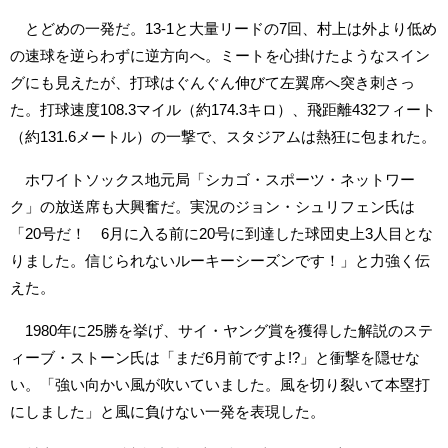
とどめの一発だ。13-1と大量リードの7回、村上は外より低め
の速球を逆らわずに逆方向へ。ミートを心掛けたようなスイン
グにも見えたが、打球はぐんぐん伸びて左翼席へ突き刺さっ
た。打球速度108.3マイル（約174.3キロ）、飛距離432フィート
（約131.6メートル）の一撃で、スタジアムは熱狂に包まれた。
ホワイトソックス地元局「シカゴ・スポーツ・ネットワー
ク」の放送席も大興奮だ。実況のジョン・シュリフェン氏は
「20号だ！ 6月に入る前に20号に到達した球団史上3人目とな
りました。信じられないルーキーシーズンです！」と力強く伝
えた。
1980年に25勝を挙げ、サイ・ヤング賞を獲得した解説のステ
ィーブ・ストーン氏は「まだ6月前ですよ!?」と衝撃を隠せな
い。「強い向かい風が吹いていました。風を切り裂いて本塁打
にしました」と風に負けない一発を表現した。