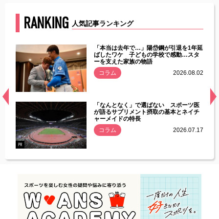
RANKING
人気記事ランキング
じた違
「本当は去年で…」陽岱鋼が引退を1年延
す」永
ばしたワケ 子どもの学校で感動…スタ
ーを支えた家族の物語
.08.01
コラム
2026.08.02
経異常
「なんとなく」で選ばない スポーツ医
づいた
が語るサプリメント摂取の基本とネイチ
ャーメイドの特長
コラム
2026.07.17
.07.21
PR