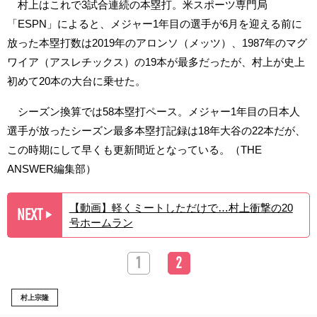
村上はこれで3試合連続の本塁打。米スポーツ専門局
「ESPN」によると、メジャー1年目の選手が6月を迎える前に
放った本塁打数は2019年のアロンソ（メッツ）、1987年のマグ
ワイア（アスレチックス）の19本が最多だったが、村上が史上
初めて20本の大台に乗せた。
シーズン換算では58本塁打ペース。メジャー1年目の日本人
選手が放ったシーズン最多本塁打記録は18年大谷の22本だが、
この時期にして早くも更新間近となっている。（THE
ANSWER編集部）
【動画】軽くミートしただけで…村上衝撃の20
NEXT
▶︎
号ホームラン
1
2
村上宗隆