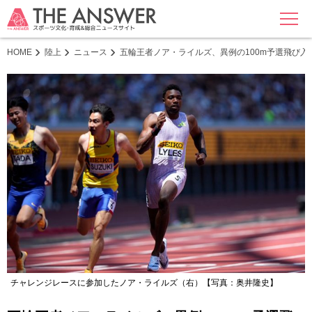
MENU
HOME
陸上
ニュース
五輪王者ノア・ライルズ、異例の100m予選飛び入
チャレンジレースに参加したノア・ライルズ（右）【写真：奥井隆史】