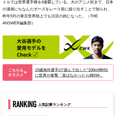
トルでは世界選手権を4連覇している。大のアニメ好きで、日本
の漫画にちなんだポーズをレース前に繰り出すことで知られ、
昨年9月の東京世界陸上でも注目の的になった。（THE
ANSWER編集部）
19歳海外選手の“遊んで出した”100m9秒91
こちらも
▶︎
オススメ
に世界が衝撃「喜ばなかったら8秒94」
RANKING
人気記事ランキング