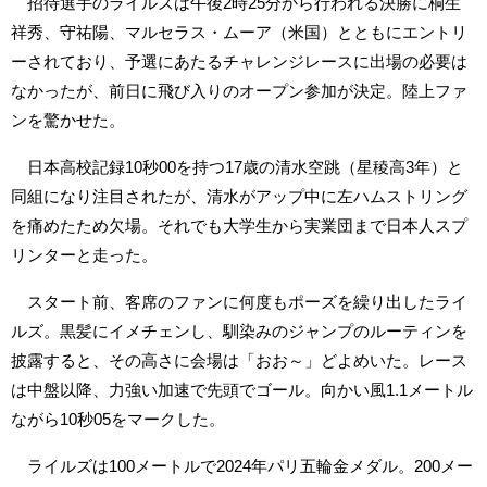
招待選手のライルズは午後2時25分から行われる決勝に桐生
祥秀、守祐陽、マルセラス・ムーア（米国）とともにエントリ
ーされており、予選にあたるチャレンジレースに出場の必要は
なかったが、前日に飛び入りのオープン参加が決定。陸上ファ
ンを驚かせた。
日本高校記録10秒00を持つ17歳の清水空跳（星稜高3年）と
同組になり注目されたが、清水がアップ中に左ハムストリング
を痛めたため欠場。それでも大学生から実業団まで日本人スプ
リンターと走った。
スタート前、客席のファンに何度もポーズを繰り出したライ
ルズ。黒髪にイメチェンし、馴染みのジャンプのルーティンを
披露すると、その高さに会場は「おお～」どよめいた。レース
は中盤以降、力強い加速で先頭でゴール。向かい風1.1メートル
ながら10秒05をマークした。
ライルズは100メートルで2024年パリ五輪金メダル。200メー