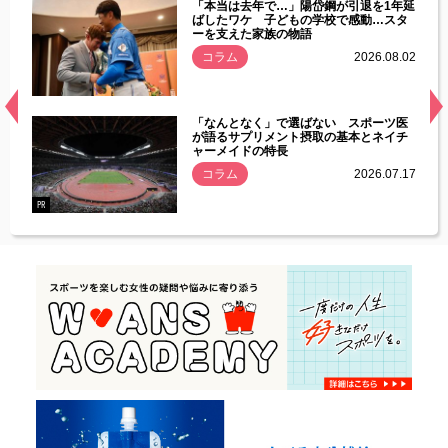
じた違
「本当は去年で…」陽岱鋼が引退を1年延
す」永
ばしたワケ 子どもの学校で感動…スタ
ーを支えた家族の物語
.08.01
コラム
2026.08.02
経異常
「なんとなく」で選ばない スポーツ医
づいた
が語るサプリメント摂取の基本とネイチ
ャーメイドの特長
コラム
2026.07.17
.07.21
PR