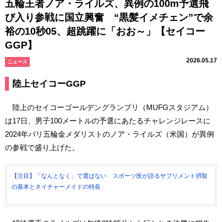
五輪王者ノア・ライルズ、異例の100m予選飛
び入り参戦に国立興奮 “黒髪イメチェン”で余
裕の10秒05、超跳躍に「おお～」【セイコー
GGP】
2026.05.17
ニュース
陸上セイコーGGP
陸上のセイコーゴールデングランプリ（MUFGスタジアム）
は17日、男子100メートルの予選にあたるチャレンジレースに
2024年パリ五輪金メダリストのノア・ライルズ（米国）が異例
の参戦で盛り上げた。
【注目】「なんとなく」で選ばない スポーツ医が語るサプリメント摂取
の基本とネイチャーメイドの特長