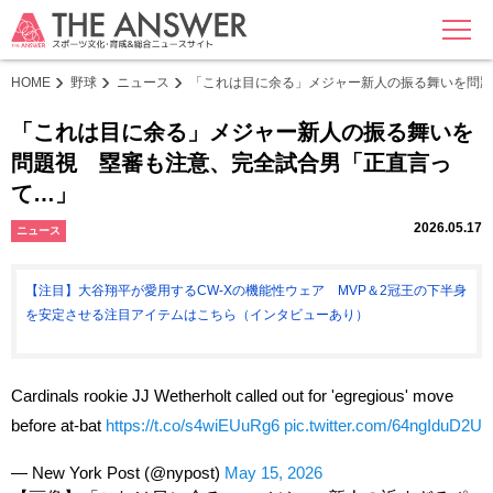
MENU
HOME
野球
ニュース
「これは目に余る」メジャー新人の振る舞いを問題
「これは目に余る」メジャー新人の振る舞いを
問題視 塁審も注意、完全試合男「正直言っ
て…」
2026.05.17
ニュース
【注目】大谷翔平が愛用するCW-Xの機能性ウェア MVP＆2冠王の下半身
を安定させる注目アイテムはこちら（インタビューあり）
Cardinals rookie JJ Wetherholt called out for 'egregious' move
before at-bat
https://t.co/s4wiEUuRg6
pic.twitter.com/64ngIduD2U
— New York Post (@nypost)
May 15, 2026