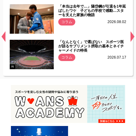
じた違
「本当は去年で…」陽岱鋼が引退を1年延
す」永
ばしたワケ 子どもの学校で感動…スタ
ーを支えた家族の物語
.08.01
コラム
2026.08.02
経異常
「なんとなく」で選ばない スポーツ医
づいた
が語るサプリメント摂取の基本とネイチ
ャーメイドの特長
コラム
2026.07.17
.07.21
PR