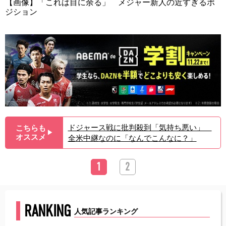
【画像】「これは目に余る」 メジャー新人の近すぎるポ
ジション
ドジャース戦に批判殺到「気持ち悪い」
こちらも
▶︎
オススメ
全米中継なのに「なんでこんなに？」
1
2
RANKING
人気記事ランキング