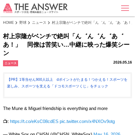
MENU
HOME
野球
ニュース
村上宗隆がベンチで絶叫「ん゛ん゛ん゛あ゛あ！」
村上宗隆がベンチで絶叫「ん゛ん゛ん゛あ゛
あ！」 同僚は苦笑い…中継に映った爆笑シー
ン
2026.05.16
ニュース
【PR】1等当せん900人以上 dポイントがたまる！つかえる！スポーツを
楽しみ、スポーツを支える「ドコモスポーツくじ」をチェック
The Mune & Miguel friendship is everything and more
📺:
https://t.co/eKsC08cdES
pic.twitter.com/x4NXOv9otg
— White Sox on CHSN (@CHSN_WhiteSox)
May 16, 2026