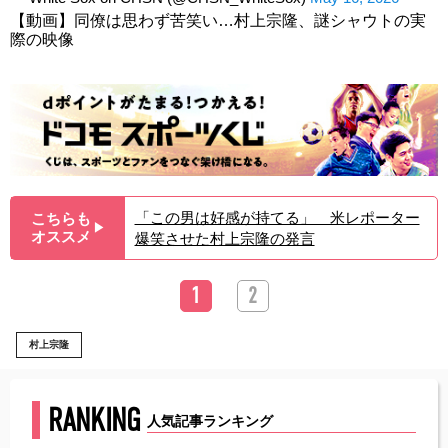
【動画】同僚は思わず苦笑い…村上宗隆、謎シャウトの実
際の映像
「この男は好感が持てる」 米レポーター
こちらも
▶︎
オススメ
爆笑させた村上宗隆の発言
1
2
村上宗隆
RANKING
人気記事ランキング