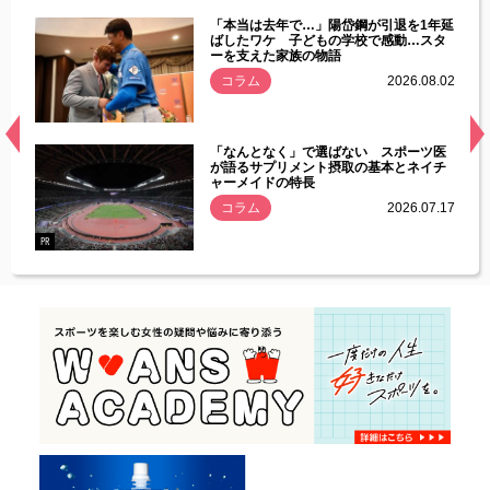
じた違
「本当は去年で…」陽岱鋼が引退を1年延
す」永
ばしたワケ 子どもの学校で感動…スタ
ーを支えた家族の物語
.08.01
コラム
2026.08.02
経異常
「なんとなく」で選ばない スポーツ医
づいた
が語るサプリメント摂取の基本とネイチ
ャーメイドの特長
コラム
2026.07.17
.07.21
PR