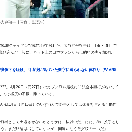
の大谷翔平【写真：黒澤崇】
拠地ジャイアンツ戦に3-9で敗れた。大谷翔平投手は「1番・DH」で
飛び込んだ一報に、ネット上の日本ファンからは納得の声が相次い
度低下を経験、引退後に気づいた数字に縛られない体作り（W-ANS
3。4月26日（同27日）のカブス戦を最後に11試合本塁打がない。5
関しては極度の不振に陥っている。
いは14日（同15日）のいずれかで野手としては休養を与える可能性
で打者として出場させないかどうかは、検討中だ。ただ、彼に投手とし
思う。まだ結論は出していないが、間違いなく選択肢の一つだ」