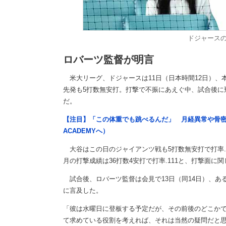
ドジャース
ロバーツ監督が明言
米大リーグ、ドジャースは11日（日本時間12日）、本
先発も5打数無安打。打撃で不振にあえぐ中、試合後に
だ。
【注目】「この体重でも跳べるんだ」 月経異常や骨密
ACADEMYへ）
大谷はこの日のジャイアンツ戦も5打数無安打で打率.23
月の打撃成績は36打数4安打で打率.111と、打撃面に
試合後、ロバーツ監督は会見で13日（同14日）、ある
に言及した。
「彼は水曜日に登板する予定だが、その前後のどこか
て求めている役割を考えれば、それは当然の疑問だと