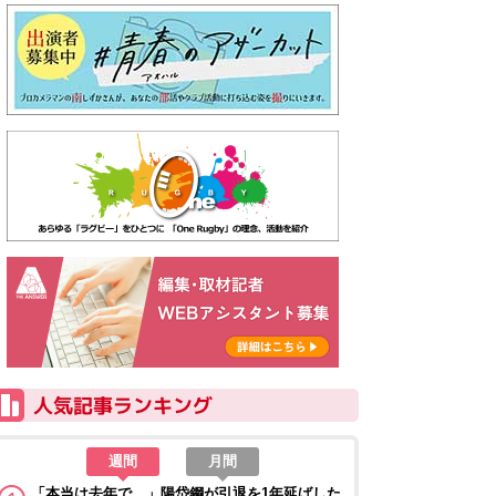
週間
月間
「本当は去年で…」陽岱鋼が引退を1年延ばした