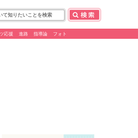
ツ応援
進路
指導論
フォト