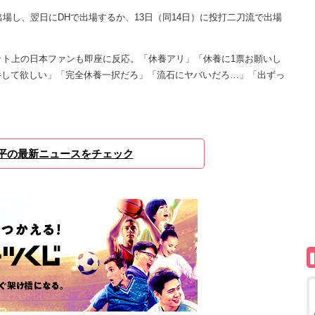
場し、翌日にDHで出場するか、13日（同14日）に投打二刀流で出場
ト上の日本ファンも即座に反応。「休養アリ」「休養に1票お願いし
養して欲しい」「完全休養一択だろ」「流石にヤバいだろ…」「出ずっ
。
平の最新ニュースをチェック