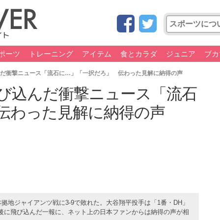
ポーツ
トレーニング
アイテム
食とカラダ
ジュニア
ブカ
んだ衝撃ニュース「流石に…」「一択だろ」 伝わった見解に納得の声
飛び込んだ衝撃ニュース「流石
伝わった見解に納得の声
本拠地ジャイアンツ戦に3-9で敗れた。大谷翔平投手は「1番・DH」
後に飛び込んだ一報に、ネット上の日本ファンからは納得の声が相