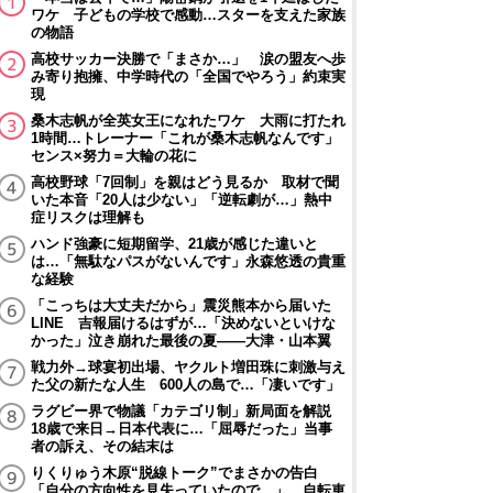
ワケ 子どもの学校で感動…スターを支えた家族
の物語
高校サッカー決勝で「まさか…」 涙の盟友へ歩
み寄り抱擁、中学時代の「全国でやろう」約束実
現
桑木志帆が全英女王になれたワケ 大雨に打たれ
1時間…トレーナー「これが桑木志帆なんです」
センス×努力＝大輪の花に
高校野球「7回制」を親はどう見るか 取材で聞
いた本音「20人は少ない」「逆転劇が…」熱中
症リスクは理解も
ハンド強豪に短期留学、21歳が感じた違いと
は…「無駄なパスがないんです」永森悠透の貴重
な経験
「こっちは大丈夫だから」震災熊本から届いた
LINE 吉報届けるはずが…「決めないといけな
かった」泣き崩れた最後の夏――大津・山本翼
戦力外→球宴初出場、ヤクルト増田珠に刺激与え
た父の新たな人生 600人の島で…「凄いです」
ラグビー界で物議「カテゴリ制」新局面を解説
18歳で来日→日本代表に…「屈辱だった」当事
者の訴え、その結末は
りくりゅう木原“脱線トーク”でまさかの告白
「自分の方向性を見失っていたので…」 自転車