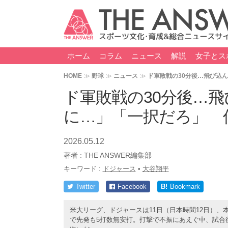
ホーム
コラム
ニュース
解説
女子とス
HOME
野球
ニュース
ド軍敗戦の30分後…飛び込
ド軍敗戦の30分後…
に…」「一択だろ」 
2026.05.12
著者 :
THE ANSWER編集部
キーワード :
ドジャース
•
大谷翔平
Twitter
Facebook
B!
Bookmark
米大リーグ、ドジャースは11日（日本時間12日）、
で先発も5打数無安打。打撃で不振にあえぐ中、試合