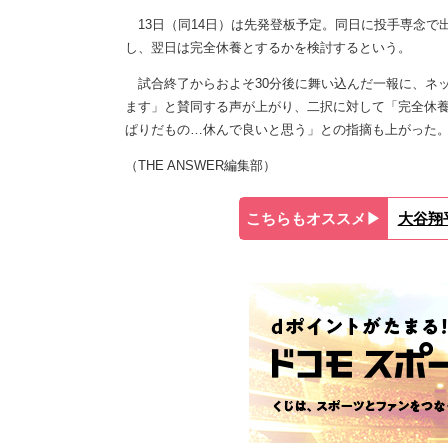
13日（同14日）は先発登板予定。同日に投手専念で出
し、翌日は完全休養とするかを検討するという。
試合終了からおよそ30分後に舞い込んだ一報に、ネッ
ます」と賛同する声が上がり、二択に対して「完全休
ぱりだもの…休んで良いと思う」との指摘も上がった
（THE ANSWER編集部）
こちらもオススメ▶︎
大谷翔