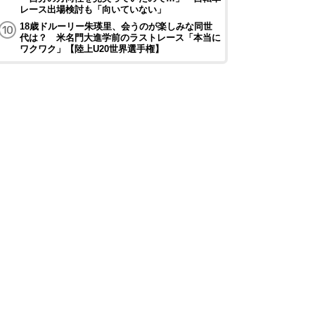
レース出場検討も「向いていない」
18歳ドルーリー朱瑛里、会うのが楽しみな同世
代は？ 米名門大進学前のラストレース「本当に
ワクワク」【陸上U20世界選手権】