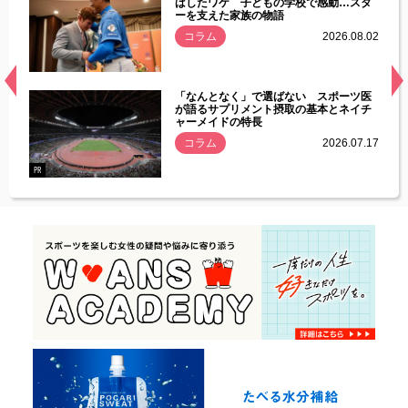
す」永
ばしたワケ 子どもの学校で感動…スタ
ーを支えた家族の物語
.08.01
コラム
2026.08.02
経異常
「なんとなく」で選ばない スポーツ医
づいた
が語るサプリメント摂取の基本とネイチ
ャーメイドの特長
コラム
2026.07.17
.07.21
PR