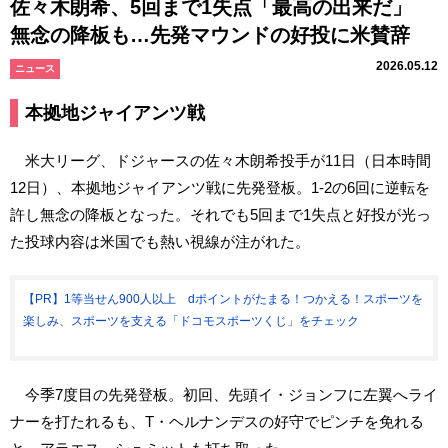
佐々木朗希、5回まで1失点「最高の出来だ」
無念の降板も…先発マウンドの好投に米賛辞
2026.05.12
ニュース
本拠地ジャイアンツ戦
米大リーグ、ドジャースの佐々木朗希投手が11日（日本時間
12日）、本拠地ジャイアンツ戦に先発登板。1-2の6回に逆転を
許し無念の降板となった。それでも5回まで1失点と好投が光っ
た投球内容は米国でも熱い視線が注がれた。
【PR】1等当せん900人以上 dポイントがたまる！つかえる！スポーツを
楽しみ、スポーツを支える「ドコモスポーツくじ」をチェック
今季7度目の先発登板。初回、先頭イ・ジョンフに左翼へライ
ナーを打たれるも、T・ヘルナンデスの好守でピンチを免れる