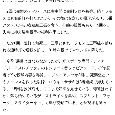
と、アラエス、シュミットも打ち取った。
2回は先頭のディバースに右中間に先制ソロを被弾。続くラモ
スにも右前打を打たれたが、その後は安定した投球が光り、6番
アダメスから3者連続三振を奪う。打線の援護もあり、5回を1
失点に抑え勝利投手の権利を手にした。
だが6回、連打で無死二、三塁とされ、ラモスに三塁線を破ら
れる適時打で逆転を許し、91球を投げてマウンドを降りた。
今季2勝目とはならなかったが、米スポーツ専門メディア
「ジ・アスレチック」のドジャース番ファビアン・アルダヤ記
者はXで投球内容を称賛。「ジャイアンツが3回に1死満塁とい
うチャンスを作った以降、ロウキ・ササキは8者連続で抑えてい
る」「5回を投げ終え、ここまで好投を見せている。球速はわず
かに落ち始めているが、ストライクを集め、スプリット、フォ
ーク、スライダーを上手く織り交ぜている」と熱視線を送っ
た。