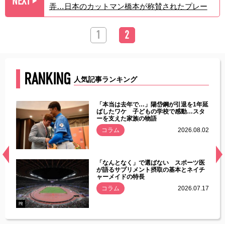
NEXT
▶︎
弄…日本のカットマン橋本が称賛されたプレー
1
2
RANKING
人気記事ランキング
じた違
「本当は去年で…」陽岱鋼が引退を1年延
す」永
ばしたワケ 子どもの学校で感動…スタ
ーを支えた家族の物語
.08.01
コラム
2026.08.02
経異常
「なんとなく」で選ばない スポーツ医
づいた
が語るサプリメント摂取の基本とネイチ
ャーメイドの特長
コラム
2026.07.17
.07.21
PR