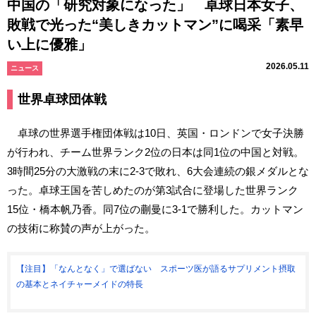
中国の「研究対象になった」 卓球日本女子、
敗戦で光った“美しきカットマン”に喝采「素早
い上に優雅」
2026.05.11
ニュース
世界卓球団体戦
卓球の世界選手権団体戦は10日、英国・ロンドンで女子決勝
が行われ、チーム世界ランク2位の日本は同1位の中国と対戦。
3時間25分の大激戦の末に2-3で敗れ、6大会連続の銀メダルとな
った。卓球王国を苦しめたのが第3試合に登場した世界ランク
15位・橋本帆乃香。同7位の蒯曼に3-1で勝利した。カットマン
の技術に称賛の声が上がった。
【注目】「なんとなく」で選ばない スポーツ医が語るサプリメント摂取
の基本とネイチャーメイドの特長