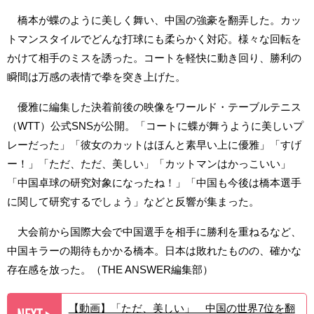
橋本が蝶のように美しく舞い、中国の強豪を翻弄した。カッ
トマンスタイルでどんな打球にも柔らかく対応。様々な回転を
かけて相手のミスを誘った。コートを軽快に動き回り、勝利の
瞬間は万感の表情で拳を突き上げた。
優雅に編集した決着前後の映像をワールド・テーブルテニス
（WTT）公式SNSが公開。「コートに蝶が舞うように美しいプ
レーだった」「彼女のカットはほんと素早い上に優雅」「すげ
ー！」「ただ、ただ、美しい」「カットマンはかっこいい」
「中国卓球の研究対象になったね！」「中国も今後は橋本選手
に関して研究するでしょう」などと反響が集まった。
大会前から国際大会で中国選手を相手に勝利を重ねるなど、
中国キラーの期待もかかる橋本。日本は敗れたものの、確かな
存在感を放った。（THE ANSWER編集部）
【動画】「ただ、美しい」 中国の世界7位を翻