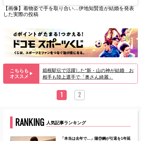
【画像】着物姿で手を取り合い…伊地知賢造が結婚を発表
した実際の投稿
箱根駅伝で活躍した“新・山の神が結婚 お
こちらも
▶︎
オススメ
相手も陸上選手で「奥さん綺麗」
1
2
RANKING
人気記事ランキング
じた違
「本当は去年で…」陽岱鋼が引退を1年延