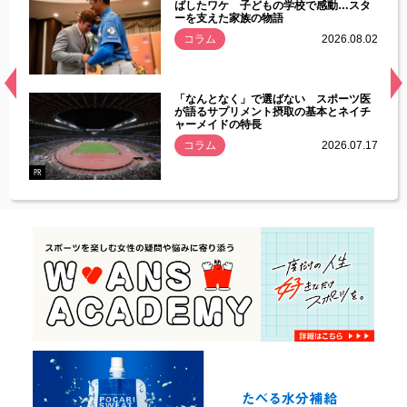
す」永
ばしたワケ 子どもの学校で感動…スタ
ーを支えた家族の物語
.08.01
コラム
2026.08.02
経異常
「なんとなく」で選ばない スポーツ医
づいた
が語るサプリメント摂取の基本とネイチ
ャーメイドの特長
コラム
2026.07.17
.07.21
PR