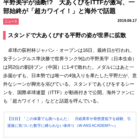
平野美宇が油断!? 大あくびをITTFが激写、一
部始終が「超カワイイ！」と海外で話題
2019.06.17
ニュース
スタンドで大あくびする平野の姿が世界に拡散
卓球の荻村杯ジャパン・オープンは16日、最終日が行われ、
女子シングルス準決勝で世界ランク9位の平野美宇（日本生命）
は同2位の劉詩ブン（中国）に1-4で敗れた。メダルにはあと一
歩届かずも、日本勢では唯一の4強入りを果たした平野だが、意
外なシーンが脚光を浴びている。スタンドであくびをするシー
ンを、国際卓球連盟（ITTF）が動画付きで公開。海外ファンに
も「超カワイイ！」などと話題を呼んでいる。
【注目】「この体重でも跳べるんだ」 月経異常や骨密度低下を経験、引
退後に気づいた数字に縛られない体作り（W-ANS ACADEMYへ）