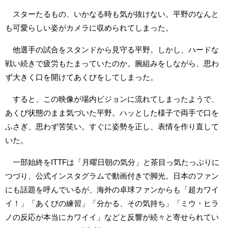
スターたるもの、いかなる時も気が抜けない。平野のなんと
も可愛らしい姿がカメラに収められてしまった。
他選手の試合をスタンドから見守る平野。しかし、ハードな
戦い続きで疲労もたまっていたのか。腕組みをしながら、思わ
ず大きく口を開けてあくびをしてしまった。
すると、この映像が場内ビジョンに流れてしまったようで、
あくび状態のまま気づいた平野。ハッとした様子で両手で口を
ふさぎ、思わず苦笑い。すぐに姿勢を正し、表情を作り直して
いた。
一部始終をITTFは「月曜日朝の気分」と茶目っ気たっぷりに
つづり、公式インスタグラムで動画付きで脚光。日本のファン
にも話題を呼んでいるが、海外の卓球ファンからも「超カワイ
イ！」「あくびの練習」「分かる、その気持ち」「ミウ・ヒラ
ノの反応が本当にカワイイ」などと反響が続々と寄せられてい