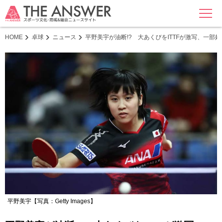
MENU
HOME
卓球
ニュース
平野美宇が油断!? 大あくびをITTFが激写、一
平野美宇【写真：Getty Images】