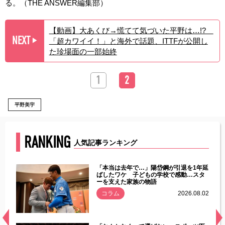
る。（THE ANSWER編集部）
【動画】大あくび→慌てて気づいた平野は…!?
NEXT
「超カワイイ！」と海外で話題、ITTFが公開し
▶︎
た珍場面の一部始終
1
2
平野美宇
RANKING
人気記事ランキング
じた違
「本当は去年で…」陽岱鋼が引退を1年延
す」永
ばしたワケ 子どもの学校で感動…スタ
ーを支えた家族の物語
.08.01
コラム
2026.08.02