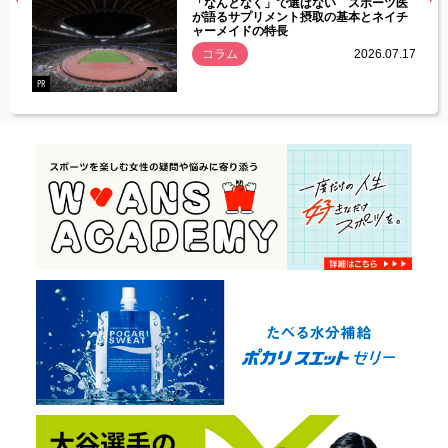
経異常
「なんとなく」で選ばない スポーツ医
づいた
が語るサプリメント摂取の基本とネイチ
ャーメイドの特長
コラム
2026.07.17
.07.21
PR