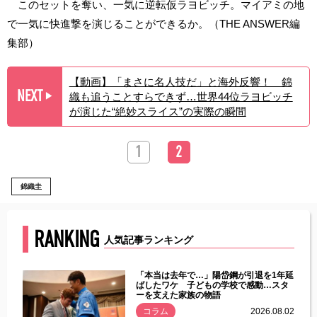
このセットを奪い、一気に逆転仮ラヨビッチ。マイアミの地
で一気に快進撃を演じることができるか。（THE ANSWER編
集部）
【動画】「まさに名人技だ」と海外反響！ 錦
NEXT
織も追うことすらできず…世界44位ラヨビッチ
▶︎
が演じた“絶妙スライス”の実際の瞬間
1
2
錦織圭
RANKING
人気記事ランキング
じた違
「本当は去年で…」陽岱鋼が引退を1年延
す」永
ばしたワケ 子どもの学校で感動…スタ
ーを支えた家族の物語
.08.01
コラム
2026.08.02