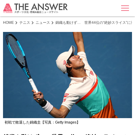
MENU
HOME
テニス
ニュース
錦織も動けず… 世界44位の“絶妙スライス”に
初戦で敗退した錦織圭【写真：Getty Images】