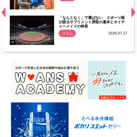
経異常
「なんとなく」で選ばない スポーツ医
づいた
が語るサプリメント摂取の基本とネイチ
ャーメイドの特長
コラム
2026.07.17
.07.21
PR