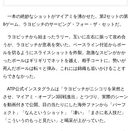
一本の絶妙なショットがマイアミを沸かせた。第2セットの第
8ゲーム、ラヨビッチのサービング・フォー・ザ・セットだ。
ラヨビッチから始まったラリー。互いに左右に振って攻め合
うが、ラヨビッチが意表を突いた。ベースライン付近からボー
ルを切るようにスライスショットを炸裂。急激なスピンがかか
ったボールはギリギリでネットを越え、相手コートに。勢いが
死んだボールは転々と弾み、これには錦織も追いかけることす
らできなかった。
ATP公式インスタグラムは「ラヨビッチがニシコリを呆然と
させ、マイアミ・オープン3回戦進出」とつづり、実際のシーン
を動画付きで公開。目の当たりにした海外ファンから「パーフ
ェクト」「なんというショット」「凄い」「まさに名人技だ」
「こういうのもっと見たい」と喝采が上がっていた。