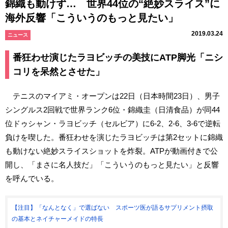
錦織も動けず… 世界44位の“絶妙スライス”に
海外反響「こういうのもっと見たい」
2019.03.24
ニュース
番狂わせ演じたラヨビッチの美技にATP脚光「ニシ
コリを呆然とさせた」
テニスのマイアミ・オープンは22日（日本時間23日）、男子
シングルス2回戦で世界ランク6位・錦織圭（日清食品）が同44
位ドゥシャン・ラヨビッチ（セルビア）に6-2、2-6、3-6で逆転
負けを喫した。番狂わせを演じたラヨビッチは第2セットに錦織
も動けない絶妙スライスショットを炸裂。ATPが動画付きで公
開し、「まさに名人技だ」「こういうのもっと見たい」と反響
を呼んでいる。
【注目】「なんとなく」で選ばない スポーツ医が語るサプリメント摂取
の基本とネイチャーメイドの特長