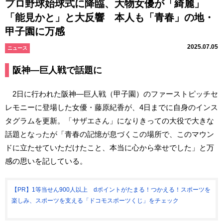
プロ野球始球式に降臨、大物女優が「綺麗」
「能見かと」と大反響 本人も「青春」の地・
甲子園に万感
2025.07.05
ニュース
阪神―巨人戦で話題に
2日に行われた阪神―巨人戦（甲子園）のファーストピッチセ
レモニーに登場した女優・藤原紀香が、4日までに自身のインス
タグラムを更新。「サザエさん」になりきっての大役で大きな
話題となったが「青春の記憶が息づくこの場所で、このマウン
ドに立たせていただけたこと、本当に心から幸せでした」と万
感の思いを記している。
【PR】1等当せん900人以上 dポイントがたまる！つかえる！スポーツを
楽しみ、スポーツを支える「ドコモスポーツくじ」をチェック