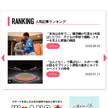
RANKING
人気記事ランキング
じた違
「本当は去年で…」陽岱鋼が引退を1年延
す」永
ばしたワケ 子どもの学校で感動…スタ
ーを支えた家族の物語
.08.01
コラム
2026.08.02
経異常
「なんとなく」で選ばない スポーツ医
づいた
が語るサプリメント摂取の基本とネイチ
ャーメイドの特長
コラム
2026.07.17
.07.21
PR