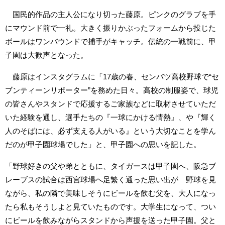
国民的作品の主人公になり切った藤原。ピンクのグラブを手
にマウンド前で一礼。大きく振りかぶったフォームから投じた
ボールはワンバウンドで捕手がキャッチ。伝統の一戦前に、甲
子園は大歓声となった。
藤原はインスタグラムに「17歳の春、センバツ高校野球で“セ
ブンティーンリポーター”を務めた日々。高校の制服姿で、球児
の皆さんやスタンドで応援するご家族などに取材させていただ
いた経験を通し、選手たちの『一球にかける情熱』、や『輝く
人のそばには、必ず支える人がいる』という大切なことを学ん
だのが甲子園球場でした」と、甲子園への思いを記した。
「野球好きの父や弟とともに、タイガースは甲子園へ、阪急ブ
レーブスの試合は西宮球場へ足繁く通った思い出が 野球を見
ながら、私の隣で美味しそうにビールを飲む父を、大人になっ
たら私もそうしよと見ていたものです。大学生になって、つい
にビールを飲みながらスタンドから声援を送った甲子園。父と