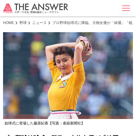
MENU
HOME
野球
ニュース
プロ野球始球式に降臨、大物女優が「綺麗」「能見
始球式に登場した藤原紀香【写真：産経新聞社】