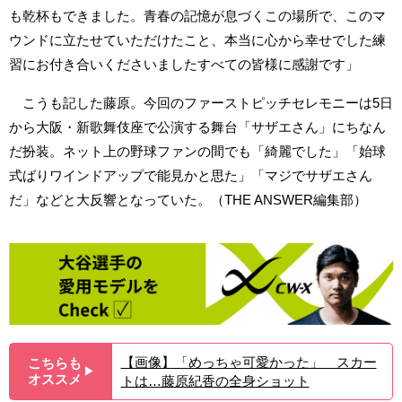
も乾杯もできました。青春の記憶が息づくこの場所で、このマ
ウンドに立たせていただけたこと、本当に心から幸せでした練
習にお付き合いくださいましたすべての皆様に感謝です」
こうも記した藤原。今回のファーストピッチセレモニーは5日
から大阪・新歌舞伎座で公演する舞台「サザエさん」にちなん
だ扮装。ネット上の野球ファンの間でも「綺麗でした」「始球
式ばりワインドアップで能見かと思た」「マジでサザエさん
だ」などと大反響となっていた。（THE ANSWER編集部）
【画像】「めっちゃ可愛かった」 スカー
こちらも
▶︎
オススメ
トは…藤原紀香の全身ショット